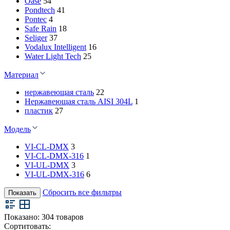
Oase
54
Pondtech
41
Pontec
4
Safe Rain
18
Seliger
37
Vodalux Intelligent
16
Water Light Tech
25
Материал
нержавеющая сталь
22
Нержавеющая сталь AISI 304L
1
пластик
27
Модель
VI-CL-DMX
3
VI-CL-DMX-316
1
VI-UL-DMX
3
VI-UL-DMX-316
6
Сбросить все фильтры
Показать
Показано:
304
товаров
Сортитовать: