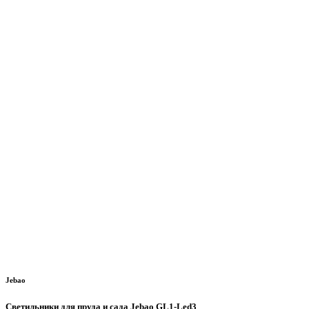
Jebao
Светильники для пруда и сада Jebao GL1-Led3