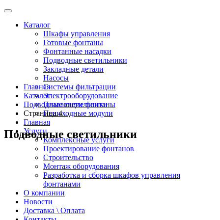
Каталог
Шкафы управления
Готовые фонтаны
Фонтанные насадки
Подводные светильники
Закладные детали
Насосы
Главная
Системы фильтрации
Каталог
Электрооборудование
Подводные светильники
Плавающие фонтаны
Страница 4
Пешеходные модули
Главная
Услуги
Подводные светильники
Комплексные услуги
Проектирование фонтанов
Строительство
Монтаж оборудования
Разработка и сборка шкафов управления
фонтанами
О компании
Новости
Доставка \ Оплата
Контакты