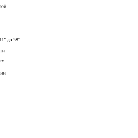
той
1° до 58°
сти
e™
ции