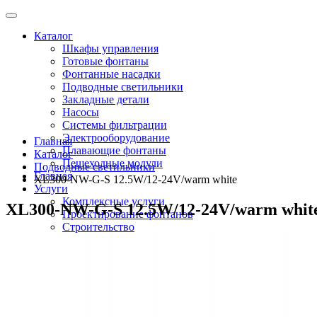
Каталог
Шкафы управления
Готовые фонтаны
Фонтанные насадки
Подводные светильники
Закладные детали
Насосы
Системы фильтрации
Электрооборудование
Главная
Плавающие фонтаны
Каталог
Пешеходные модули
Подводные светильники
Главная
XL300-NW-G-S 12.5W/12-24V/warm white
Услуги
Комплексные услуги
XL300-NW-G-S 12.5W/12-24V/warm whit
Проектирование фонтанов
Строительство
Монтаж оборудования
Разработка и сборка шкафов управления фонтанами
О компании
Новости
Доставка \ Оплата
Контакты