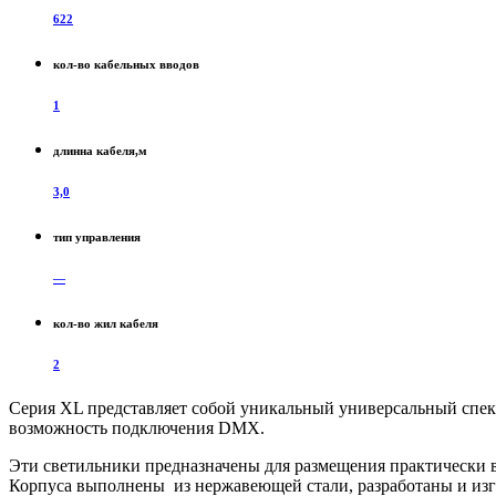
622
кол-во кабельных вводов
1
длинна кабеля,м
3,0
тип управления
—
кол-во жил кабеля
2
Серия XL представляет собой уникальный универсальный спект
возможность подключения DMX.
Эти светильники предназначены для размещения практически в
Корпуса выполнены из нержавеющей стали, разработаны и изго