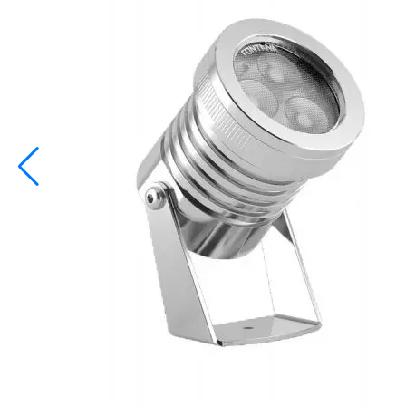
info@inoprom.ru
+7 (495) 374-90-93
Каталог
Шкафы управления
Готовые фонтаны
Фонтанные насадки
Подводные светильники
Закладные детали
Насосы
Системы фильтрации
Электрооборудование
Плавающие фонтаны
Пешеходные модули
Корзина