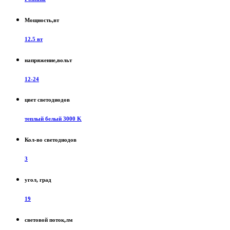
Мощность,вт
12.5 вт
напряжение,вольт
12-24
цвет светодиодов
теплый белый 3000 K
Кол-во светодиодов
3
угол, град
19
световой поток,лм