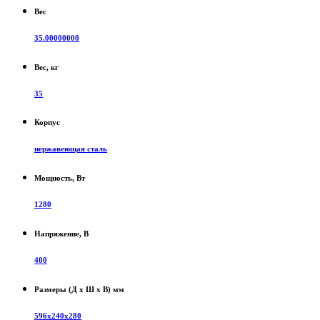
Вес
35.00000000
Вес, кг
35
Корпус
нержавеющая сталь
Мощность, Вт
1280
Напряжение, В
400
Размеры (Д х Ш х В) мм
596х240х280