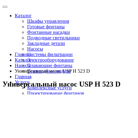
Каталог
Шкафы управления
Готовые фонтаны
Фонтанные насадки
Подводные светильники
Закладные детали
Насосы
Главная
Системы фильтрации
Каталог
Электрооборудование
Насосы
Плавающие фонтаны
Универсальный насос USP H 523 D
Пешеходные модули
Главная
Услуги
Универсальный насос USP H 523 D
Комплексные услуги
Проектирование фонтанов
Строительство
Монтаж оборудования
Разработка и сборка шкафов управления
фонтанами
О компании
Новости
Доставка \ Оплата
Контакты