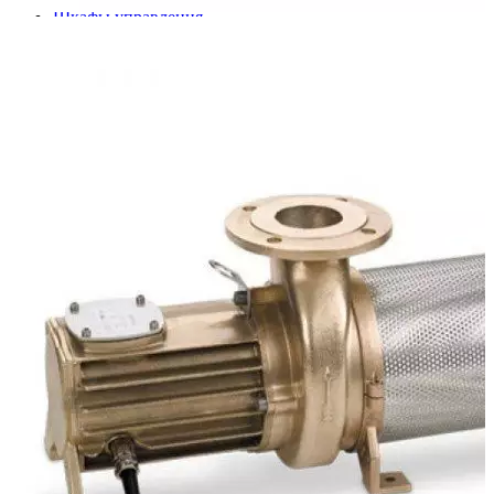
Шкафы управления
Готовые фонтаны
Фонтанные насадки
Подводные светильники
Закладные детали
Насосы
Системы фильтрации
Электрооборудование
Плавающие фонтаны
Пешеходные модули
Корзина