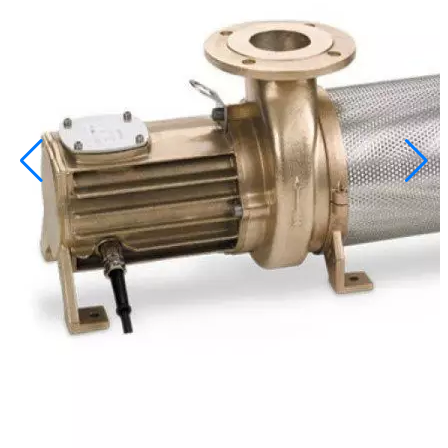
info@inoprom.ru
+7 (495) 374-90-93
Каталог
Шкафы управления
Готовые фонтаны
Фонтанные насадки
Подводные светильники
Закладные детали
Насосы
Системы фильтрации
Электрооборудование
Плавающие фонтаны
Пешеходные модули
Корзина
Каталог