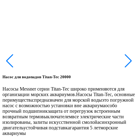
F
Р
г
к
A
к
Насос для водопадов Titan-Tec 20000
3
о
Насосы Messner серии Titan-Tec широко применяются для
м
организации морских аквариумов.Насосы Titan-Tec, основные
т
перимущества:предназначен для морской водыэто погружной
у
насос с возможностью установки вне аквариумаособо
прочный подшипникзащита от перегрузок встроенным
возвратным термовыключателемвсе электрические части
изолированы, залиты искусственной смолойасинхронный
2
двигательустойчивая подставкагарантия 5 летморские
аквариумы