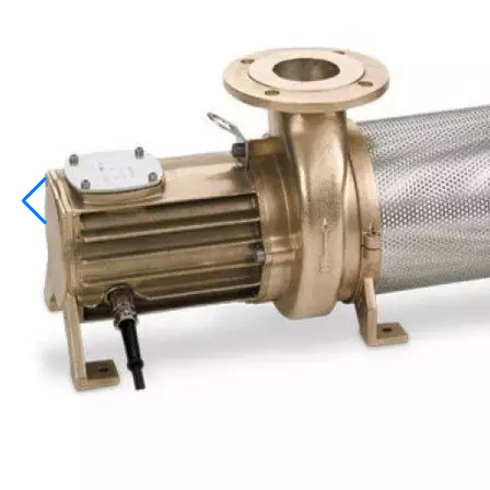
info@inoprom.ru
+7 (495) 374-90-93
Каталог
Шкафы управления
Готовые фонтаны
Фонтанные насадки
Подводные светильники
Закладные детали
Насосы
Системы фильтрации
Электрооборудование
Плавающие фонтаны
Пешеходные модули
Корзина