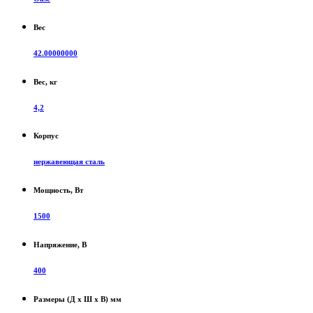
Вес
42.00000000
Вес, кг
4,2
Корпус
нержавеющая сталь
Мощность, Вт
1500
Напряжение, В
400
Размеры (Д х Ш х В) мм