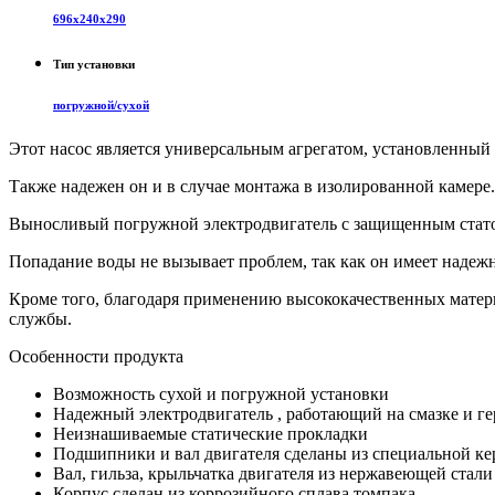
696х240х290
Тип установки
погружной/сухой
Этот насос является универсальным агрегатом, установленный 
Также надежен он и в случае монтажа в изолированной камере.
Выносливый погружной электродвигатель с защищенным стато
Попадание воды не вызывает проблем, так как он имеет надеж
Кроме того, благодаря применению высококачественных матери
службы.
Особенности продукта
Возможность сухой и погружной установки
Надежный электродвигатель , работающий на смазке и г
Неизнашиваемые статические прокладки
Подшипники и вал двигателя сделаны из специальной к
Вал, гильза, крыльчатка двигателя из нержавеющей стали
Корпус сделан из коррозийного сплава томпака