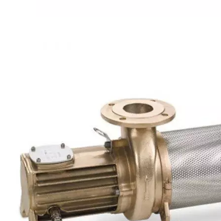
Каталог
Шкафы управления
Готовые фонтаны
Фонтанные насадки
Подводные светильники
Закладные детали
Насосы
Системы фильтрации
Электрооборудование
Плавающие фонтаны
Пешеходные модули
Корзина