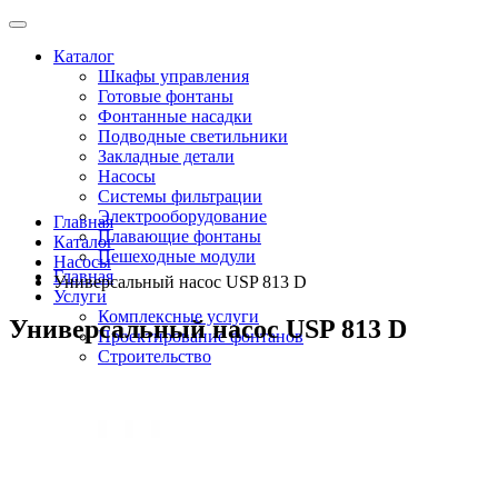
Каталог
Шкафы управления
Готовые фонтаны
Фонтанные насадки
Подводные светильники
Закладные детали
Насосы
Системы фильтрации
Электрооборудование
Главная
Плавающие фонтаны
Каталог
Пешеходные модули
Насосы
Главная
Универсальный насос USP 813 D
Услуги
Комплексные услуги
Универсальный насос USP 813 D
Проектирование фонтанов
Строительство
Монтаж оборудования
Разработка и сборка шкафов управления фонтанами
О компании
Новости
Доставка \ Оплата
Контакты