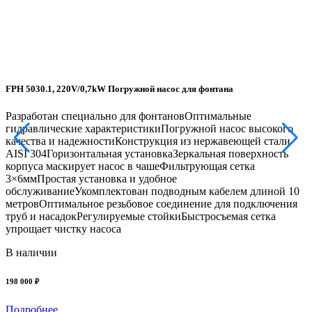
FPH 5030.1, 220V/0,7kW Погружной насос для фонтана
Разработан специально для фонтановОптимальные
гидравлические характеристикиПогружной насос высокого
качества и надежностиКонструкция из нержавеющей стали
AISI 304Горизонтальная установкаЗеркальная поверхность
корпуса маскирует насос в чашеФильтрующая сетка
Н
3×6ммПростая установка и удобное
обслуживаниеУкомплектован подводным кабелем длиной 10
метровОптимальное резьбовое соединение для подключения
в
труб и насадокРегулируемые стойкиБыстросъемая сетка
п
упрощает чистку насоса
о
м
В наличии
п
д
198 000 ₽
д
Подробнее