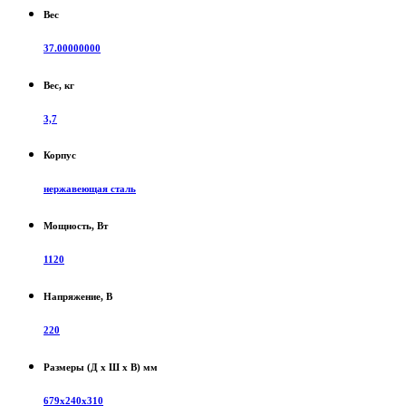
Вес
37.00000000
Вес, кг
3,7
Корпус
нержавеющая сталь
Мощность, Вт
1120
Напряжение, В
220
Размеры (Д х Ш х В) мм
679х240х310