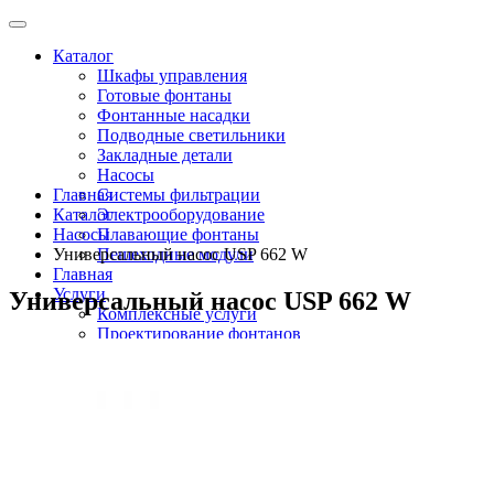
Каталог
Шкафы управления
Готовые фонтаны
Фонтанные насадки
Подводные светильники
Закладные детали
Насосы
Главная
Системы фильтрации
Каталог
Электрооборудование
Насосы
Плавающие фонтаны
Универсальный насос USP 662 W
Пешеходные модули
Главная
Услуги
Универсальный насос USP 662 W
Комплексные услуги
Проектирование фонтанов
Строительство
Монтаж оборудования
Разработка и сборка шкафов управления
фонтанами
О компании
Новости
Доставка \ Оплата
Контакты