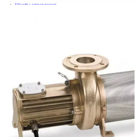
Шкафы управления
Готовые фонтаны
Фонтанные насадки
Подводные светильники
Закладные детали
Насосы
Системы фильтрации
Электрооборудование
Плавающие фонтаны
Пешеходные модули
Корзина