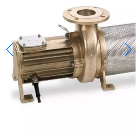
info@inoprom.ru
+7 (495) 374-90-93
Каталог
Шкафы управления
Готовые фонтаны
Фонтанные насадки
Подводные светильники
Закладные детали
Насосы
Системы фильтрации
Электрооборудование
Плавающие фонтаны
Пешеходные модули
Корзина
Каталог