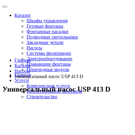
Каталог
Шкафы управления
Готовые фонтаны
Фонтанные насадки
Подводные светильники
Закладные детали
Насосы
Системы фильтрации
Электрооборудование
Главная
Плавающие фонтаны
Каталог
Пешеходные модули
Насосы
Главная
Универсальный насос USP 413 D
Услуги
Комплексные услуги
Универсальный насос USP 413 D
Проектирование фонтанов
Строительство
Монтаж оборудования
Разработка и сборка шкафов управления фонтанами
О компании
Новости
Доставка \ Оплата
Контакты