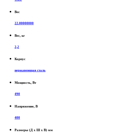
Вес
22.00000000
Вес, кг
2,2
Корпус
нержавеющая сталь
Мощность, Вт
490
Напряжение, В
400
Размеры (Д х Ш х В) мм