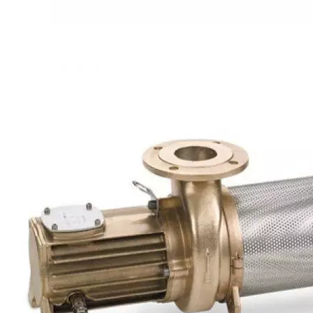
Каталог
Шкафы управления
Готовые фонтаны
Фонтанные насадки
Подводные светильники
Закладные детали
Насосы
Системы фильтрации
Электрооборудование
Плавающие фонтаны
Пешеходные модули
Корзина