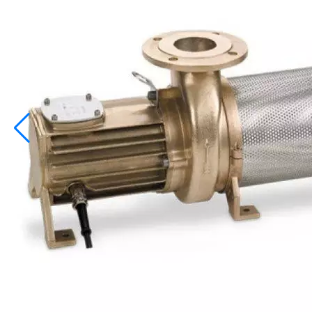
info@inoprom.ru
+7 (495) 374-90-93
Каталог
Шкафы управления
Готовые фонтаны
Фонтанные насадки
Подводные светильники
Закладные детали
Насосы
Системы фильтрации
Электрооборудование
Плавающие фонтаны
Пешеходные модули
Корзина