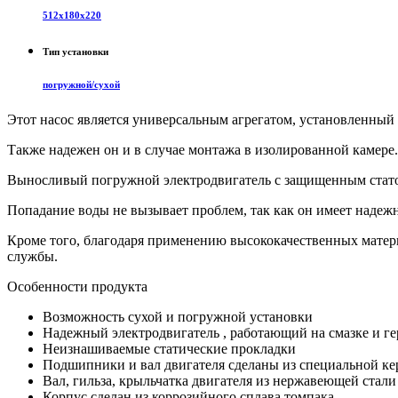
512х180х220
Тип установки
погружной/сухой
Этот насос является универсальным агрегатом, установленный 
Также надежен он и в случае монтажа в изолированной камере.
Выносливый погружной электродвигатель с защищенным стато
Попадание воды не вызывает проблем, так как он имеет надеж
Кроме того, благодаря применению высококачественных матери
службы.
Особенности продукта
Возможность сухой и погружной установки
Надежный электродвигатель , работающий на смазке и г
Неизнашиваемые статические прокладки
Подшипники и вал двигателя сделаны из специальной к
Вал, гильза, крыльчатка двигателя из нержавеющей стали
Корпус сделан из коррозийного сплава томпака