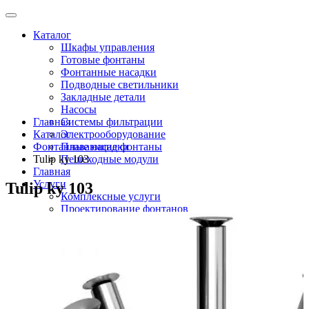
Каталог
Шкафы управления
Готовые фонтаны
Фонтанные насадки
Подводные светильники
Закладные детали
Насосы
Главная
Системы фильтрации
Каталог
Электрооборудование
Фонтанные насадки
Плавающие фонтаны
Tulip ky 103
Пешеходные модули
Главная
Услуги
Tulip ky 103
Комплексные услуги
Проектирование фонтанов
Строительство
Монтаж оборудования
Разработка и сборка шкафов управления
фонтанами
О компании
Новости
Доставка \ Оплата
Контакты