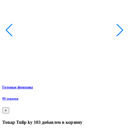
Ф
Готовые фонтаны
8
99 товаров
×
Товар Tulip ky 103 добавлен в корзину