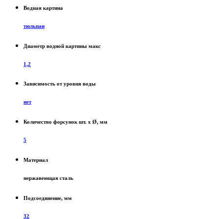
Водная картина
тюльпан
Диаметр водной картины макс
1,2
Зависимость от уровня воды
нет
Количество форсунок шт. x Ø, мм
5
Материал
нержавеющая сталь
Подсоединение, мм
32