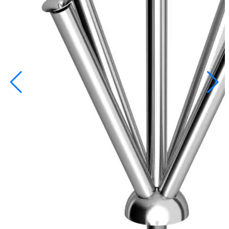
info@inoprom.ru
+7 (495) 374-90-93
Каталог
Шкафы управления
Готовые фонтаны
Фонтанные насадки
Подводные светильники
Закладные детали
Насосы
Системы фильтрации
Электрооборудование
Плавающие фонтаны
Пешеходные модули
Корзина
Каталог