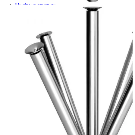
Шкафы управления
Готовые фонтаны
Фонтанные насадки
Подводные светильники
Закладные детали
Насосы
Системы фильтрации
Электрооборудование
Плавающие фонтаны
Пешеходные модули
Корзина