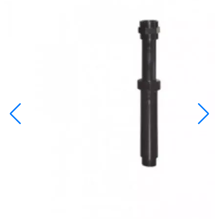
info@inoprom.ru
+7 (495) 374-90-93
Каталог
Шкафы управления
Готовые фонтаны
Фонтанные насадки
Подводные светильники
Закладные детали
Насосы
Системы фильтрации
Электрооборудование
Плавающие фонтаны
Пешеходные модули
Корзина
Каталог