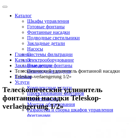
Каталог
Шкафы управления
Готовые фонтаны
Фонтанные насадки
Подводные светильники
Закладные детали
Насосы
Главная
Системы фильтрации
Каталог
Электрооборудование
Закладные детали
Плавающие фонтаны
Телескопический удлинитель фонтанной насадки
Пешеходные модули
Главная
Teleskop-verlaengerung 1/2»
Услуги
Комплексные услуги
Телескопический удлинитель
Проектирование фонтанов
фонтанной насадки Teleskop-
Строительство
Монтаж оборудования
verlaengerung 1/2»
Разработка и сборка шкафов управления
фонтанами
О компании
Новости
Доставка \ Оплата
Контакты