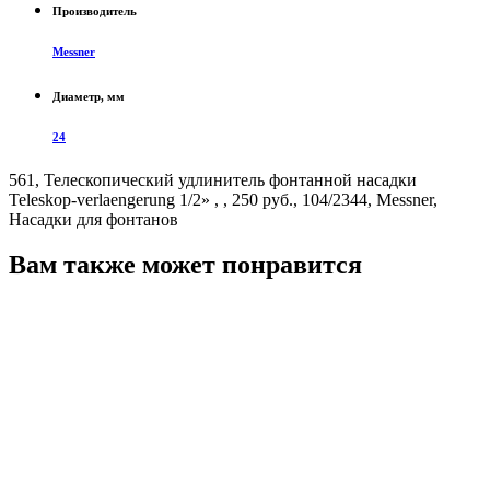
Производитель
Messner
Диаметр, мм
24
561, Телескопический удлинитель фонтанной насадки
Teleskop-verlaengerung 1/2» , , 250 руб., 104/2344, Messner,
Насадки для фонтанов
Вам также может понравится
П
2