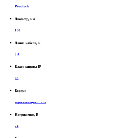
Pondtech
Диаметр, мм
180
Длина кабеля, м
0,4
Класс защиты IP
68
Корпус
нержавеющая сталь
Напряжение, В
24