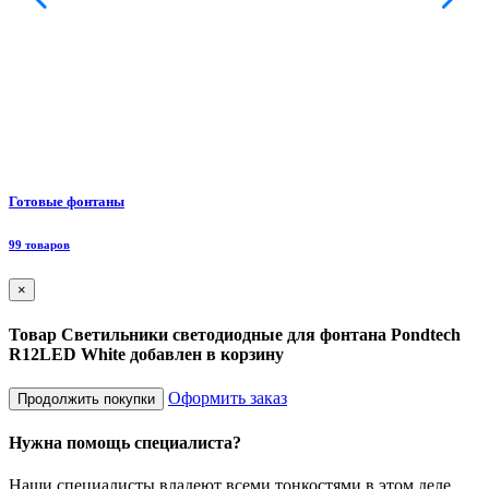
Ф
Готовые фонтаны
8
99 товаров
×
Товар Светильники светодиодные для фонтана Pondtech
R12LED White добавлен в корзину
Оформить заказ
Продолжить покупки
Нужна помощь специалиста?
Наши специалисты владеют всеми тонкостями в этом деле,