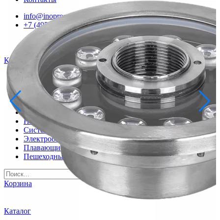
info@inoprom.ru
+7 (495) 374-90-93
Каталог
Шкафы управления
Готовые фонтаны
Фонтанные насадки
Подводные светильники
Закладные детали
Насосы
Системы фильтрации
Электрооборудование
Плавающие фонтаны
Пешеходные модули
Корзина
Каталог