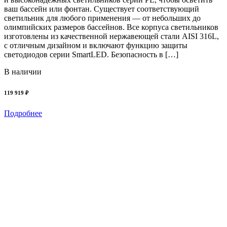
ваш бассейн или фонтан. Существует соответствующий
в
светильник для любого применения — от небольших до
с
олимпийских размеров бассейнов. Все корпуса светильников
о
изготовлены из качественной нержавеющей стали AISI 316L,
и
с отличным дизайном и включают функцию защиты
светодиодов серии SmartLED. Безопасность в […]
с
В наличии
119 919 ₽
1
Подробнее