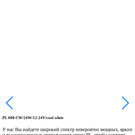
PL 600-CW/24W/12-24V/cool white
P
У нас Вы найдете широкий спектр невероятно мощных, ярких
У
и высоконадежных светильников серии PL, чтобы осветить
и