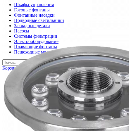
Шкафы управления
Готовые фонтаны
Фонтанные насадки
Подводные светильники
Закладные детали
Насосы
Системы фильтрации
Электрооборудование
Плавающие фонтаны
Пешеходные модули
Корзина