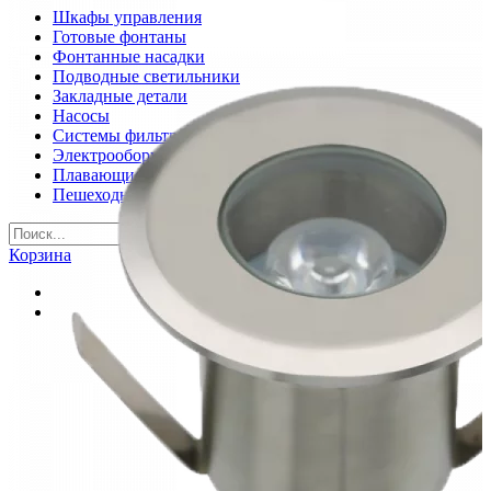
Шкафы управления
Готовые фонтаны
Фонтанные насадки
Подводные светильники
Закладные детали
Насосы
Системы фильтрации
Электрооборудование
Плавающие фонтаны
Пешеходные модули
Корзина