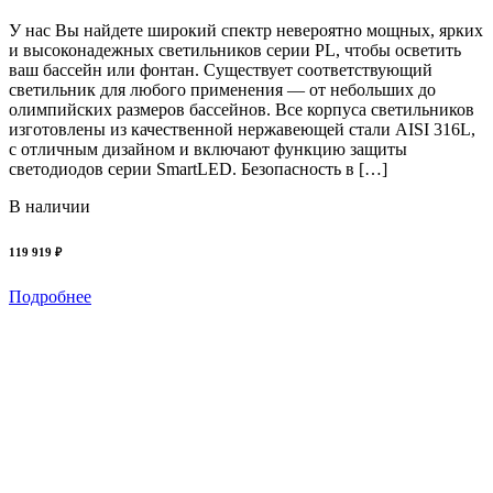
У нас Вы найдете широкий спектр невероятно мощных, ярких
и высоконадежных светильников серии PL, чтобы осветить
6
ваш бассейн или фонтан. Существует соответствующий
светильник для любого применения — от небольших до
олимпийских размеров бассейнов. Все корпуса светильников
изготовлены из качественной нержавеющей стали AISI 316L,
с отличным дизайном и включают функцию защиты
светодиодов серии SmartLED. Безопасность в […]
В наличии
119 919 ₽
Подробнее