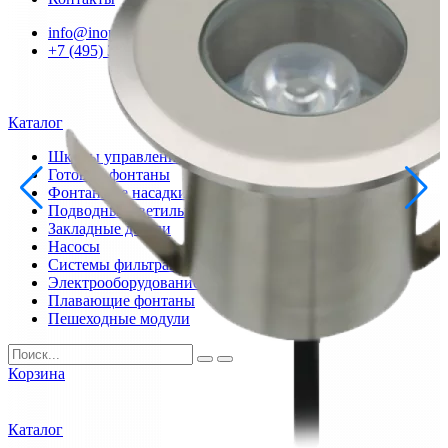
info@inoprom.ru
+7 (495) 374-90-93
Каталог
Шкафы управления
Готовые фонтаны
Фонтанные насадки
Подводные светильники
Закладные детали
Насосы
Системы фильтрации
Электрооборудование
Плавающие фонтаны
Пешеходные модули
Корзина
Каталог