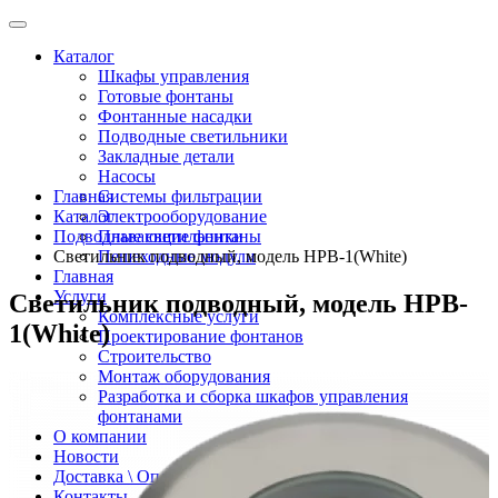
Каталог
Шкафы управления
Готовые фонтаны
Фонтанные насадки
Подводные светильники
Закладные детали
Насосы
Главная
Системы фильтрации
Каталог
Электрооборудование
Подводные светильники
Плавающие фонтаны
Светильник подводный, модель HPB-1(White)
Пешеходные модули
Главная
Услуги
Светильник подводный, модель HPB-
Комплексные услуги
1(White)
Проектирование фонтанов
Строительство
Монтаж оборудования
Разработка и сборка шкафов управления
фонтанами
О компании
Новости
Доставка \ Оплата
Контакты