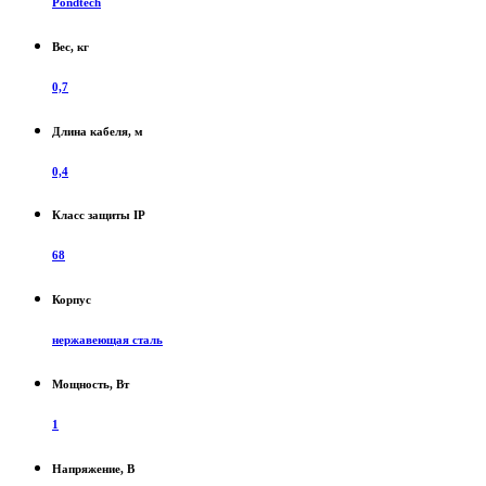
Pondtech
Вес, кг
0,7
Длина кабеля, м
0,4
Класс защиты IP
68
Корпус
нержавеющая сталь
Мощность, Вт
1
Напряжение, В