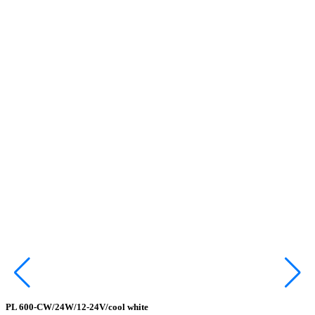
X
С
с
с
с
с
в
б
п
р
PL 600-CW/24W/12-24V/cool white