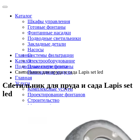
Каталог
Шкафы управления
Готовые фонтаны
Фонтанные насадки
Подводные светильники
Закладные детали
Насосы
Главная
Системы фильтрации
Каталог
Электрооборудование
Подводные светильники
Плавающие фонтаны
Светильник для пруда и сада Lapis set led
Пешеходные модули
Главная
Услуги
Светильник для пруда и сада Lapis set
Комплексные услуги
led
Проектирование фонтанов
Строительство
Монтаж оборудования
Разработка и сборка шкафов управления
фонтанами
О компании
Новости
Доставка \ Оплата
Контакты