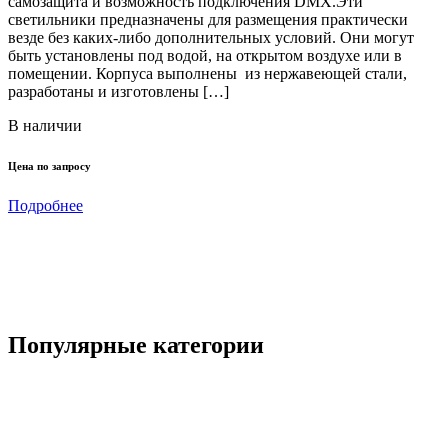
самозащита и возможность подключения DMX.Эти
светильники предназначены для размещения практически
У
везде без каких-либо дополнительных условий. Они могут
и
быть установлены под водой, на открытом воздухе или в
в
помещении. Корпуса выполнены из нержавеющей стали,
с
разработаны и изготовлены […]
о
и
В наличии
с
Цена по запросу
Подробнее
1
Популярные категории