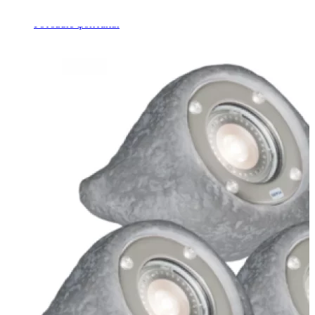
Шкафы управления
Готовые фонтаны
Фонтанные насадки
Подводные светильники
Закладные детали
Насосы
Системы фильтрации
Электрооборудование
Плавающие фонтаны
Пешеходные модули
Корзина