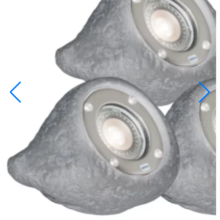
info@inoprom.ru
+7 (495) 374-90-93
Каталог
Шкафы управления
Готовые фонтаны
Фонтанные насадки
Подводные светильники
Закладные детали
Насосы
Системы фильтрации
Электрооборудование
Плавающие фонтаны
Пешеходные модули
Корзина
Каталог