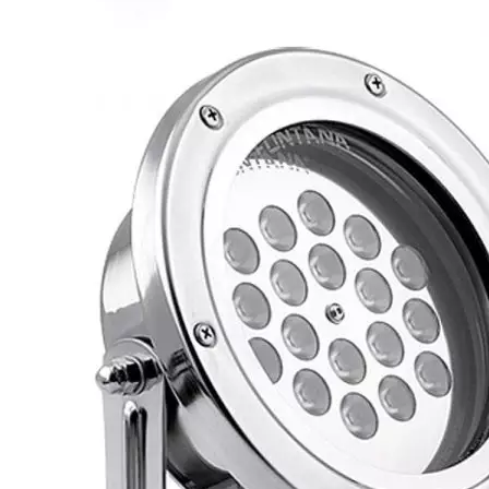
Каталог
Шкафы управления
Готовые фонтаны
Фонтанные насадки
Подводные светильники
Закладные детали
Насосы
Системы фильтрации
Электрооборудование
Плавающие фонтаны
Пешеходные модули
Корзина