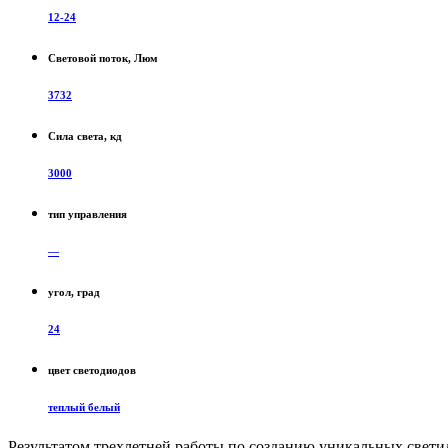
12-24
Световой поток, Люм
3732
Сила света, кд
3000
тип управления
—
угол, град
24
цвет светодиодов
теплый белый
Результатом трехлетней работы по созданию уникальных свети