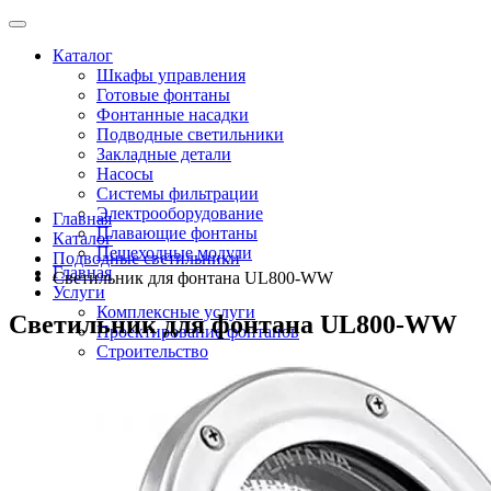
Каталог
Шкафы управления
Готовые фонтаны
Фонтанные насадки
Подводные светильники
Закладные детали
Насосы
Системы фильтрации
Электрооборудование
Главная
Плавающие фонтаны
Каталог
Пешеходные модули
Подводные светильники
Главная
Светильник для фонтана UL800-WW
Услуги
Комплексные услуги
Светильник для фонтана UL800-WW
Проектирование фонтанов
Строительство
Монтаж оборудования
Разработка и сборка шкафов управления фонтанами
О компании
Новости
Доставка \ Оплата
Контакты