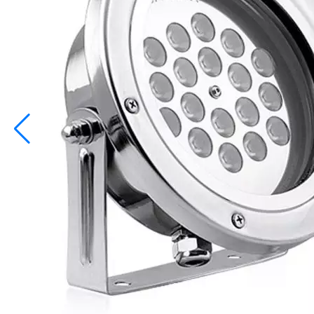
info@inoprom.ru
+7 (495) 374-90-93
Каталог
Шкафы управления
Готовые фонтаны
Фонтанные насадки
Подводные светильники
Закладные детали
Насосы
Системы фильтрации
Электрооборудование
Плавающие фонтаны
Пешеходные модули
Корзина