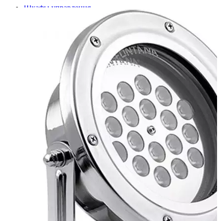
Шкафы управления
Готовые фонтаны
Фонтанные насадки
Подводные светильники
Закладные детали
Насосы
Системы фильтрации
Электрооборудование
Плавающие фонтаны
Пешеходные модули
Корзина