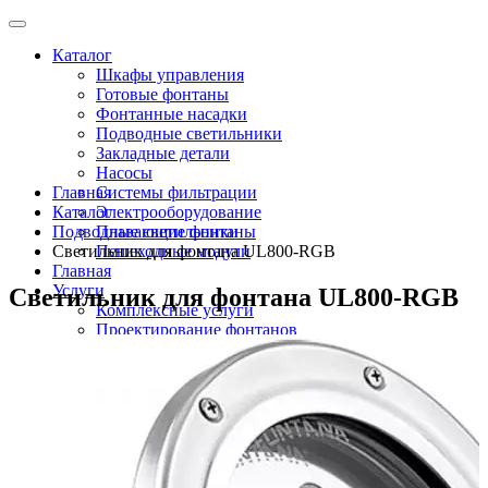
Каталог
Шкафы управления
Готовые фонтаны
Фонтанные насадки
Подводные светильники
Закладные детали
Насосы
Главная
Системы фильтрации
Каталог
Электрооборудование
Подводные светильники
Плавающие фонтаны
Светильник для фонтана UL800-RGB
Пешеходные модули
Главная
Услуги
Светильник для фонтана UL800-RGB
Комплексные услуги
Проектирование фонтанов
Строительство
Монтаж оборудования
Разработка и сборка шкафов управления
фонтанами
О компании
Новости
Доставка \ Оплата
Контакты