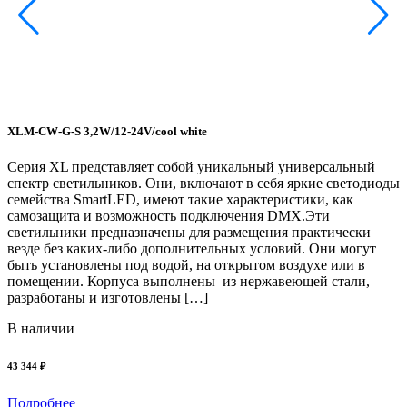
XLM-CW-G-S 3,2W/12-24V/cool white
Серия XL представляет собой уникальный универсальный
спектр светильников. Они, включают в себя яркие светодиоды
семейства SmartLED, имеют такие характеристики, как
самозащита и возможность подключения DMX.Эти
светильники предназначены для размещения практически
везде без каких-либо дополнительных условий. Они могут
X
быть установлены под водой, на открытом воздухе или в
помещении. Корпуса выполнены из нержавеющей стали,
С
разработаны и изготовлены […]
с
с
В наличии
с
43 344 ₽
в
б
Подробнее
п