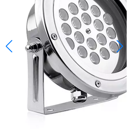
info@inoprom.ru
+7 (495) 374-90-93
Каталог
Шкафы управления
Готовые фонтаны
Фонтанные насадки
Подводные светильники
Закладные детали
Насосы
Системы фильтрации
Электрооборудование
Плавающие фонтаны
Пешеходные модули
Корзина
Каталог