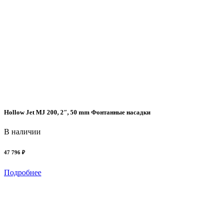
Hollow Jet MJ 200, 2″, 50 mm Фонтанные насадки
L
В наличии
М
м
в
47 796 ₽
п
Подробнее
7