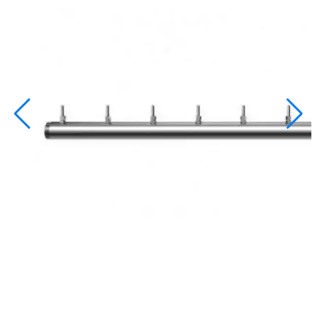
info@inoprom.ru
+7 (495) 374-90-93
Каталог
Шкафы управления
Готовые фонтаны
Фонтанные насадки
Подводные светильники
Закладные детали
Насосы
Системы фильтрации
Электрооборудование
Плавающие фонтаны
Пешеходные модули
Корзина
Каталог