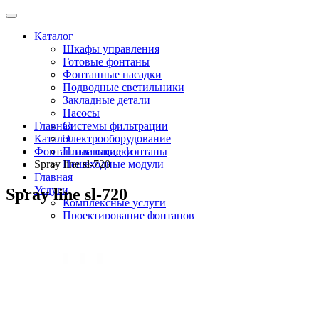
Каталог
Шкафы управления
Готовые фонтаны
Фонтанные насадки
Подводные светильники
Закладные детали
Насосы
Главная
Системы фильтрации
Каталог
Электрооборудование
Фонтанные насадки
Плавающие фонтаны
Spray line sl-720
Пешеходные модули
Главная
Услуги
Spray line sl-720
Комплексные услуги
Проектирование фонтанов
Строительство
Монтаж оборудования
Разработка и сборка шкафов управления
фонтанами
О компании
Новости
Доставка \ Оплата
Контакты