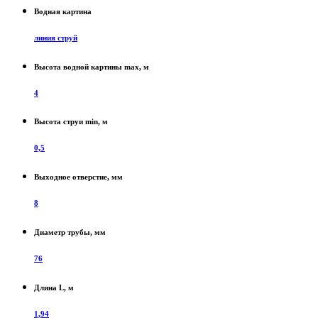
Водная картина
линия струй
Высота водной картины max, м
4
Высота струи min, м
0,5
Выходное отверстие, мм
8
Диаметр трубы, мм
76
Длина L, м
1,94