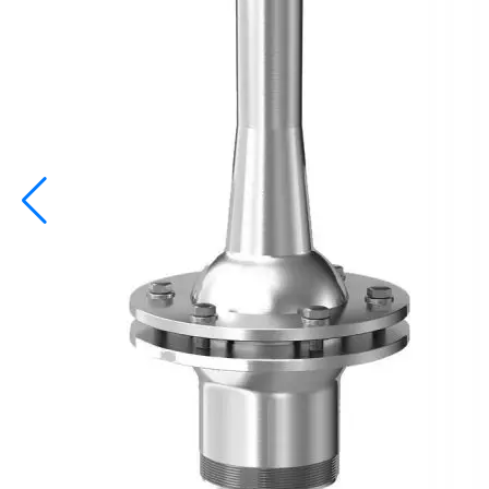
info@inoprom.ru
+7 (495) 374-90-93
Каталог
Шкафы управления
Готовые фонтаны
Фонтанные насадки
Подводные светильники
Закладные детали
Насосы
Системы фильтрации
Электрооборудование
Плавающие фонтаны
Пешеходные модули
Корзина