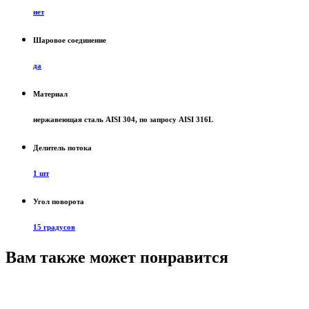
нет
Шаровое соединение
да
Материал
нержавеющая сталь AISI 304, по запросу AISI 316L
Делитель потока
1 шт
Угол поворота
15 градусов
Вам также может понравится