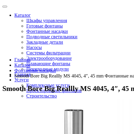
Каталог
Шкафы управления
Готовые фонтаны
Фонтанные насадки
Подводные светильники
Закладные детали
Насосы
Системы фильтрации
Электрооборудование
Главная
Плавающие фонтаны
Каталог
Пешеходные модули
Фонтанные насадки
Главная
Smooth Bore Big Reallly MS 4045, 4″, 45 mm Фонтанные н
Услуги
Комплексные услуги
Smooth Bore Big Reallly MS 4045, 4″, 
Проектирование фонтанов
Строительство
Монтаж оборудования
Разработка и сборка шкафов управления фонтанами
О компании
Новости
Доставка \ Оплата
Контакты