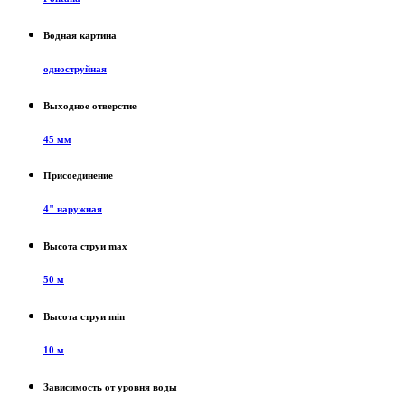
Водная картина
одноструйная
Выходное отверстие
45 мм
Присоединение
4" наружная
Высота струи max
50 м
Высота струи min
10 м
Зависимость от уровня воды