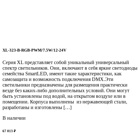
P
У
и
в
с
о
и
XL-323-B-RGB-PWM/7.5W/12-24V
с
Серия XL представляет собой уникальный универсальный
спектр светильников. Они, включают в себя яркие светодиоды
семейства SmartLED, имеют такие характеристики, как
самозащита и возможность подключения DMX.Эти
1
светильники предназначены для размещения практически
везде без каких-либо дополнительных условий. Они могут
быть установлены под водой, на открытом воздухе или в
помещении. Корпуса выполнены из нержавеющей стали,
разработаны и изготовлены […]
В наличии
67 013 ₽