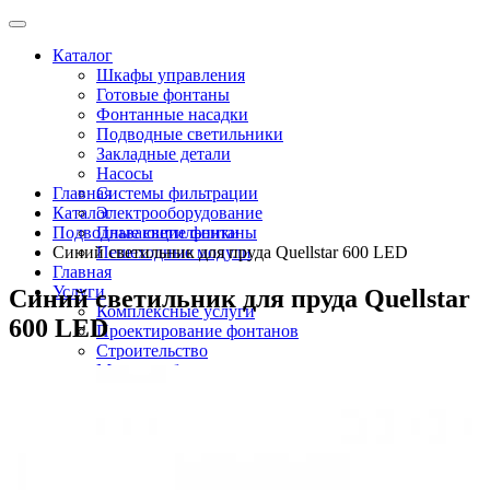
Каталог
Шкафы управления
Готовые фонтаны
Фонтанные насадки
Подводные светильники
Закладные детали
Насосы
Главная
Системы фильтрации
Каталог
Электрооборудование
Подводные светильники
Плавающие фонтаны
Синий светильник для пруда Quellstar 600 LED
Пешеходные модули
Главная
Услуги
Синий светильник для пруда Quellstar
Комплексные услуги
600 LED
Проектирование фонтанов
Строительство
Монтаж оборудования
Разработка и сборка шкафов управления
фонтанами
О компании
Новости
Доставка \ Оплата
Контакты