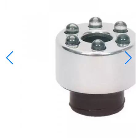
info@inoprom.ru
+7 (495) 374-90-93
Каталог
Шкафы управления
Готовые фонтаны
Фонтанные насадки
Подводные светильники
Закладные детали
Насосы
Системы фильтрации
Электрооборудование
Плавающие фонтаны
Пешеходные модули
Корзина
Каталог