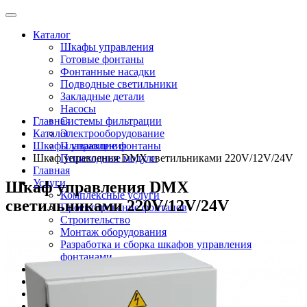
Каталог
Шкафы управления
Готовые фонтаны
Фонтанные насадки
Подводные светильники
Закладные детали
Насосы
Главная
Системы фильтрации
Каталог
Электрооборудование
Шкафы управления
Плавающие фонтаны
Шкаф управления DMX светильниками 220V/12V/24V
Пешеходные модули
Главная
Услуги
Шкаф управления DMX
Комплексные услуги
светильниками 220V/12V/24V
Проектирование фонтанов
Строительство
Монтаж оборудования
Разработка и сборка шкафов управления
фонтанами
О компании
Новости
Доставка \ Оплата
Контакты