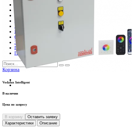
Шкафы управления
Готовые фонтаны
Фонтанные насадки
Подводные светильники
Закладные детали
Насосы
Системы фильтрации
Электрооборудование
Плавающие фонтаны
Пешеходные модули
Корзина
Vodalux Intelligent
В наличии
Цена по запросу
В корзину
Оставить заявку
Характеристики
Описание