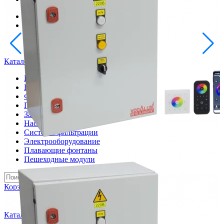
info@inoprom.ru
+7 (495) 374-90-93
Каталог
Шкафы управления
Готовые фонтаны
Фонтанные насадки
Подводные светильники
Закладные детали
Насосы
Системы фильтрации
Электрооборудование
Плавающие фонтаны
Пешеходные модули
Корзина
Каталог