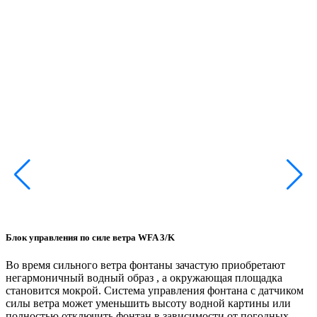
W
т
Блок управления по силе ветра WFA 3/K
6
Во время сильного ветра фонтаны зачастую приобретают
негармоничный водный образ , а окружающая площадка
становится мокрой. Система управления фонтана с датчиком
силы ветра может уменьшить высоту водной картины или
полностью отключить фонтан в зависимости от погодных