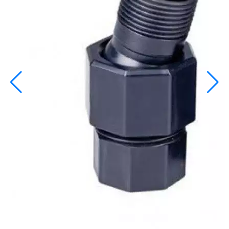
info@inoprom.ru
+7 (495) 374-90-93
Каталог
Шкафы управления
Готовые фонтаны
Фонтанные насадки
Подводные светильники
Закладные детали
Насосы
Системы фильтрации
Электрооборудование
Плавающие фонтаны
Пешеходные модули
Корзина
Каталог