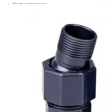
Шкафы управления
Готовые фонтаны
Фонтанные насадки
Подводные светильники
Закладные детали
Насосы
Системы фильтрации
Электрооборудование
Плавающие фонтаны
Пешеходные модули
Корзина