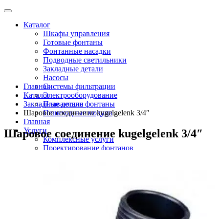
Каталог
Шкафы управления
Готовые фонтаны
Фонтанные насадки
Подводные светильники
Закладные детали
Насосы
Главная
Системы фильтрации
Каталог
Электрооборудование
Закладные детали
Плавающие фонтаны
Шаровое соединение kugelgelenk 3/4″
Пешеходные модули
Главная
Услуги
Шаровое соединение kugelgelenk 3/4″
Комплексные услуги
Проектирование фонтанов
Строительство
Монтаж оборудования
Разработка и сборка шкафов управления
фонтанами
О компании
Новости
Доставка \ Оплата
Контакты