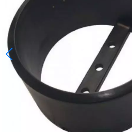
info@inoprom.ru
+7 (495) 374-90-93
Каталог
Шкафы управления
Готовые фонтаны
Фонтанные насадки
Подводные светильники
Закладные детали
Насосы
Системы фильтрации
Электрооборудование
Плавающие фонтаны
Пешеходные модули
Корзина