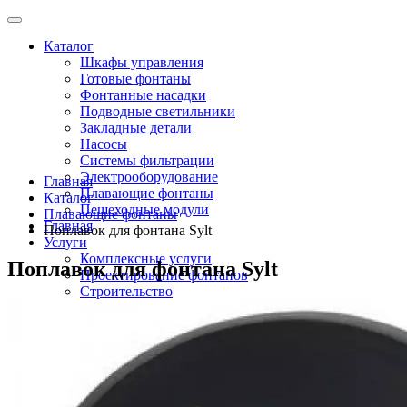
Каталог
Шкафы управления
Готовые фонтаны
Фонтанные насадки
Подводные светильники
Закладные детали
Насосы
Системы фильтрации
Электрооборудование
Главная
Плавающие фонтаны
Каталог
Пешеходные модули
Плавающие фонтаны
Главная
Поплавок для фонтана Sylt
Услуги
Комплексные услуги
Поплавок для фонтана Sylt
Проектирование фонтанов
Строительство
Монтаж оборудования
Разработка и сборка шкафов управления фонтанами
О компании
Новости
Доставка \ Оплата
Контакты