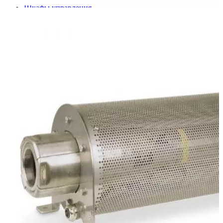
Шкафы управления
Готовые фонтаны
Фонтанные насадки
Подводные светильники
Закладные детали
Насосы
Системы фильтрации
Электрооборудование
Плавающие фонтаны
Пешеходные модули
Корзина