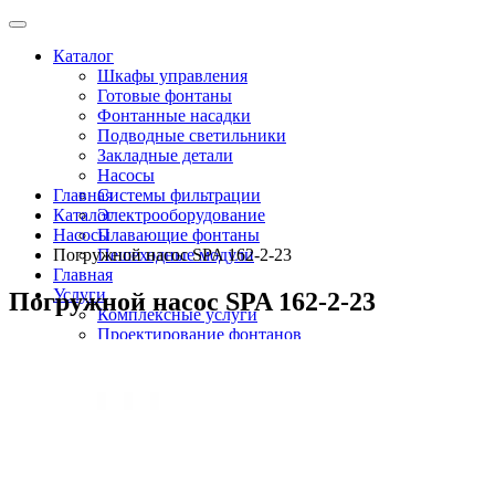
Каталог
Шкафы управления
Готовые фонтаны
Фонтанные насадки
Подводные светильники
Закладные детали
Насосы
Главная
Системы фильтрации
Каталог
Электрооборудование
Насосы
Плавающие фонтаны
Погружной насос SPA 162-2-23
Пешеходные модули
Главная
Услуги
Погружной насос SPA 162-2-23
Комплексные услуги
Проектирование фонтанов
Строительство
Монтаж оборудования
Разработка и сборка шкафов управления
фонтанами
О компании
Новости
Доставка \ Оплата
Контакты