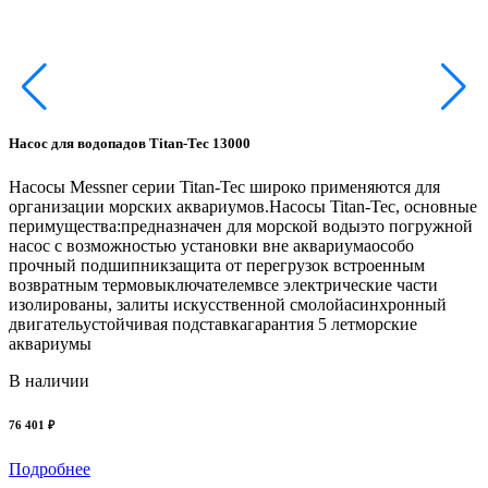
Насос для водопадов Titan-Tec 13000
Н
Насосы Messner серии Titan-Tec широко применяются для
Н
организации морских аквариумов.Насосы Titan-Tec, основные
о
перимущества:предназначен для морской водыэто погружной
п
насос с возможностью установки вне аквариумаособо
н
прочный подшипникзащита от перегрузок встроенным
п
возвратным термовыключателемвсе электрические части
в
изолированы, залиты искусственной смолойасинхронный
и
двигательустойчивая подставкагарантия 5 летморские
д
аквариумы
В наличии
76 401 ₽
6
Подробнее