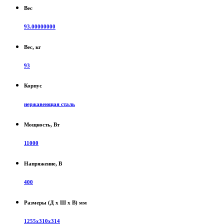
Вес
93.00000000
Вес, кг
93
Корпус
нержавеющая сталь
Мощность, Вт
11000
Напряжение, В
400
Размеры (Д х Ш х В) мм
1255х310х314