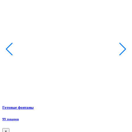
Ф
Готовые фонтаны
8
99 товаров
×