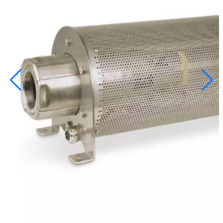
info@inoprom.ru
+7 (495) 374-90-93
Каталог
Шкафы управления
Готовые фонтаны
Фонтанные насадки
Подводные светильники
Закладные детали
Насосы
Системы фильтрации
Электрооборудование
Плавающие фонтаны
Пешеходные модули
Корзина
Каталог