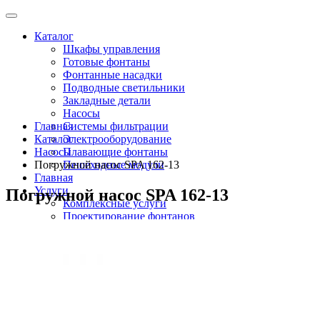
Каталог
Шкафы управления
Готовые фонтаны
Фонтанные насадки
Подводные светильники
Закладные детали
Насосы
Главная
Системы фильтрации
Каталог
Электрооборудование
Насосы
Плавающие фонтаны
Погружной насос SPA 162-13
Пешеходные модули
Главная
Услуги
Погружной насос SPA 162-13
Комплексные услуги
Проектирование фонтанов
Строительство
Монтаж оборудования
Разработка и сборка шкафов управления
фонтанами
О компании
Новости
Доставка \ Оплата
Контакты