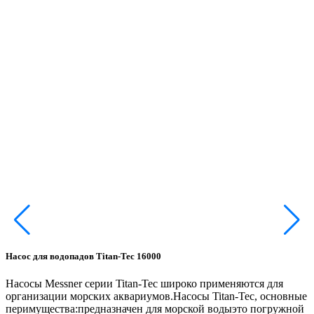
Насос для водопадов Titan-Tec 16000
Н
Насосы Messner серии Titan-Tec широко применяются для
организации морских аквариумов.Насосы Titan-Tec, основные
в
перимущества:предназначен для морской водыэто погружной
п