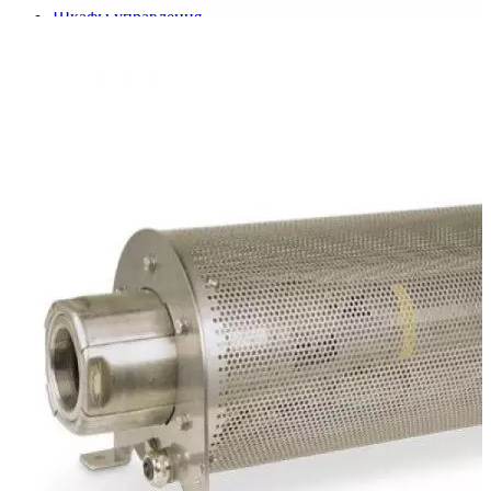
Шкафы управления
Готовые фонтаны
Фонтанные насадки
Подводные светильники
Закладные детали
Насосы
Системы фильтрации
Электрооборудование
Плавающие фонтаны
Пешеходные модули
Корзина