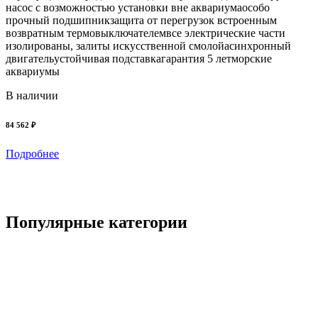
насос с возможностью установки вне аквариумаособо
о
прочный подшипникзащита от перегрузок встроенным
м
возвратным термовыключателемвсе электрические части
п
изолированы, залиты искусственной смолойасинхронный
д
двигательустойчивая подставкагарантия 5 летморские
аквариумы
д
2
В наличии
84 562 ₽
6
Подробнее
Популярные категории