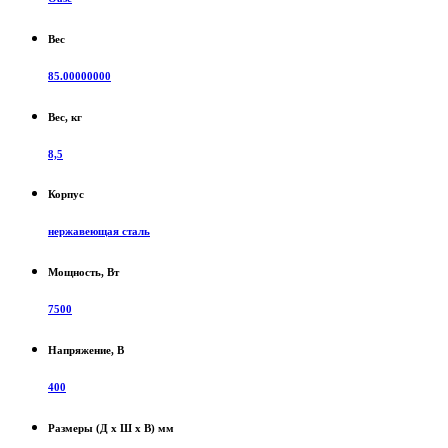
Вес
85.00000000
Вес, кг
8,5
Корпус
нержавеющая сталь
Мощность, Вт
7500
Напряжение, В
400
Размеры (Д х Ш х В) мм