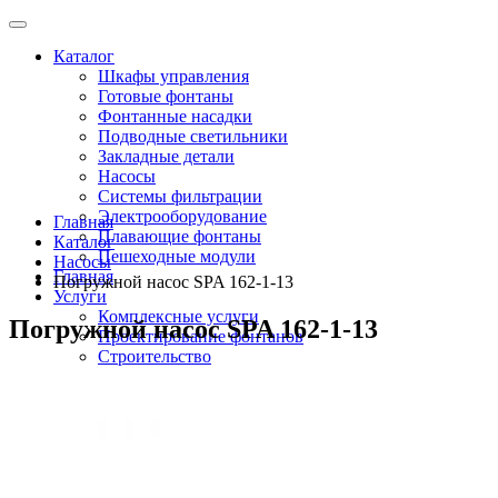
Каталог
Шкафы управления
Готовые фонтаны
Фонтанные насадки
Подводные светильники
Закладные детали
Насосы
Системы фильтрации
Электрооборудование
Главная
Плавающие фонтаны
Каталог
Пешеходные модули
Насосы
Главная
Погружной насос SPA 162-1-13
Услуги
Комплексные услуги
Погружной насос SPA 162-1-13
Проектирование фонтанов
Строительство
Монтаж оборудования
Разработка и сборка шкафов управления фонтанами
О компании
Новости
Доставка \ Оплата
Контакты