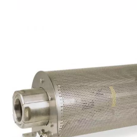
Каталог
Шкафы управления
Готовые фонтаны
Фонтанные насадки
Подводные светильники
Закладные детали
Насосы
Системы фильтрации
Электрооборудование
Плавающие фонтаны
Пешеходные модули
Корзина