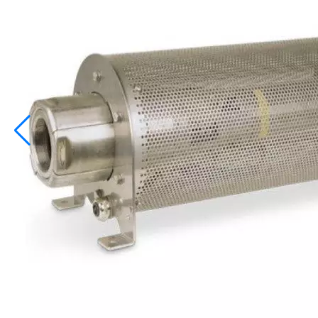
info@inoprom.ru
+7 (495) 374-90-93
Каталог
Шкафы управления
Готовые фонтаны
Фонтанные насадки
Подводные светильники
Закладные детали
Насосы
Системы фильтрации
Электрооборудование
Плавающие фонтаны
Пешеходные модули
Корзина