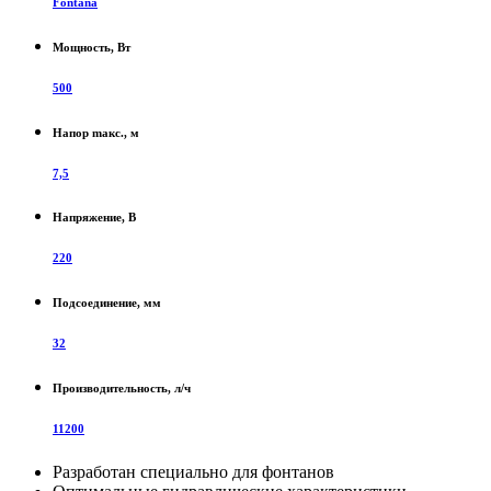
Fontana
Мощность, Вт
500
Напор maкс., м
7,5
Напряжение, В
220
Подсоединение, мм
32
Производительность, л/ч
11200
Разработан специально для фонтанов