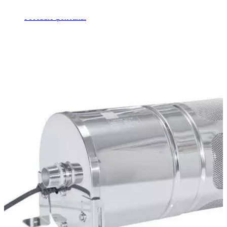
Шкафы управления
Готовые фонтаны
Фонтанные насадки
Подводные светильники
Закладные детали
Насосы
Системы фильтрации
Электрооборудование
Плавающие фонтаны
Пешеходные модули
Корзина