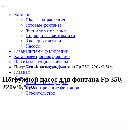
Каталог
Шкафы управления
Готовые фонтаны
Фонтанные насадки
Подводные светильники
Закладные детали
Насосы
Главная
Системы фильтрации
Каталог
Электрооборудование
Насосы
Плавающие фонтаны
Погружной насос для фонтана Fp 350, 220v/0,5kw
Пешеходные модули
Главная
Услуги
Погружной насос для фонтана Fp 350,
Комплексные услуги
220v/0,5kw
Проектирование фонтанов
Строительство
Монтаж оборудования
Разработка и сборка шкафов управления
фонтанами
О компании
Новости
Доставка \ Оплата
Контакты