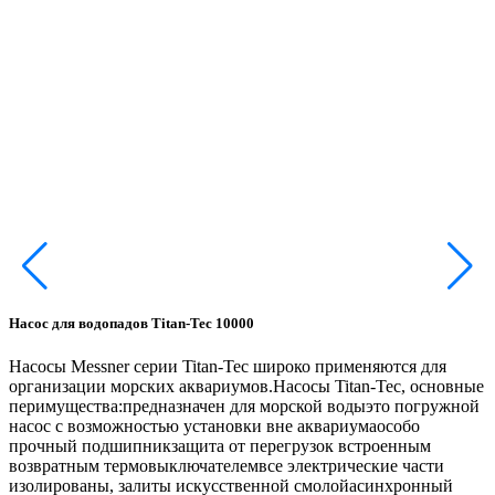
Насос для водопадов Titan-Tec 10000
Н
Насосы Messner серии Titan-Tec широко применяются для
Н
организации морских аквариумов.Насосы Titan-Tec, основные
ф
перимущества:предназначен для морской водыэто погружной
р
насос с возможностью установки вне аквариумаособо
с
прочный подшипникзащита от перегрузок встроенным
о
возвратным термовыключателемвсе электрические части
в
изолированы, залиты искусственной смолойасинхронный