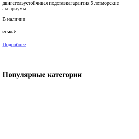
двигательустойчивая подставкагарантия 5 летморские
т
аквариумы
з
в
В наличии
69 586 ₽
1
Подробнее
Популярные категории