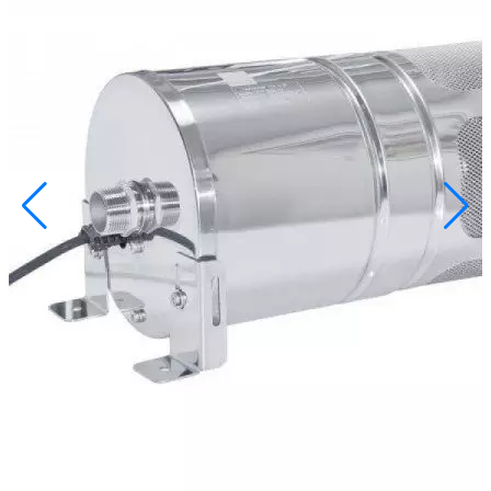
info@inoprom.ru
+7 (495) 374-90-93
Каталог
Шкафы управления
Готовые фонтаны
Фонтанные насадки
Подводные светильники
Закладные детали
Насосы
Системы фильтрации
Электрооборудование
Плавающие фонтаны
Пешеходные модули
Корзина
Каталог