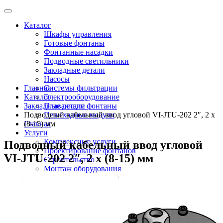
Каталог
Шкафы управления
Готовые фонтаны
Фонтанные насадки
Подводные светильники
Закладные детали
Насосы
Главная
Системы фильтрации
Каталог
Электрооборудование
Закладные детали
Плавающие фонтаны
Подводный кабельный ввод угловой VI-JTU-202 2″, 2 x
Пешеходные модули
Главная
(8-15) мм
Услуги
Комплексные услуги
Подводный кабельный ввод угловой
Проектирование фонтанов
VI-JTU-202 2″, 2 x (8-15) мм
Строительство
Монтаж оборудования
Разработка и сборка шкафов управления
фонтанами
О компании
Новости
Доставка \ Оплата
Контакты