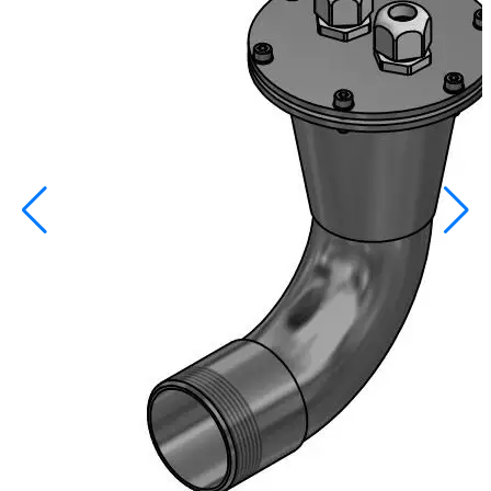
info@inoprom.ru
+7 (495) 374-90-93
Каталог
Шкафы управления
Готовые фонтаны
Фонтанные насадки
Подводные светильники
Закладные детали
Насосы
Системы фильтрации
Электрооборудование
Плавающие фонтаны
Пешеходные модули
Корзина
Каталог