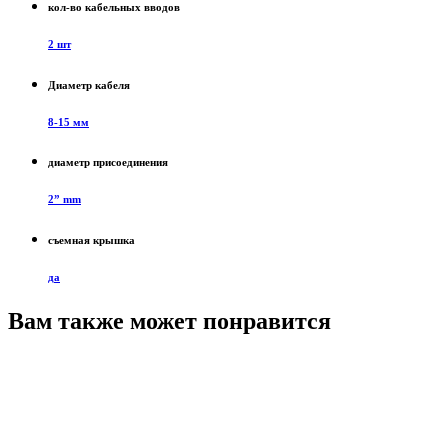
кол-во кабельных вводов
2 шт
Диаметр кабеля
8-15 мм
диаметр присоединения
2” mm
съемная крышка
да
Вам также может понравится
Р