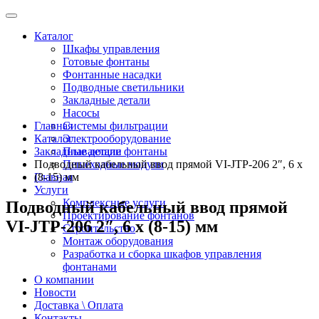
Каталог
Шкафы управления
Готовые фонтаны
Фонтанные насадки
Подводные светильники
Закладные детали
Насосы
Главная
Системы фильтрации
Каталог
Электрооборудование
Закладные детали
Плавающие фонтаны
Подводный кабельный ввод прямой VI-JTP-206 2″, 6 x
Пешеходные модули
Главная
(8-15) мм
Услуги
Комплексные услуги
Подводный кабельный ввод прямой
Проектирование фонтанов
VI-JTP-206 2″, 6 x (8-15) мм
Строительство
Монтаж оборудования
Разработка и сборка шкафов управления
фонтанами
О компании
Новости
Доставка \ Оплата
Контакты