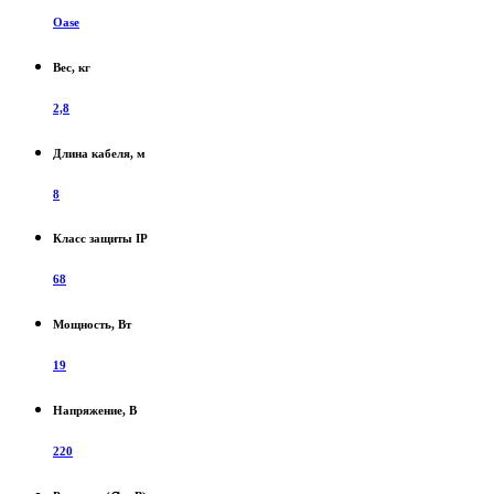
Oase
Вес, кг
2,8
Длина кабеля, м
8
Класс защиты IP
68
Мощность, Вт
19
Напряжение, В
220