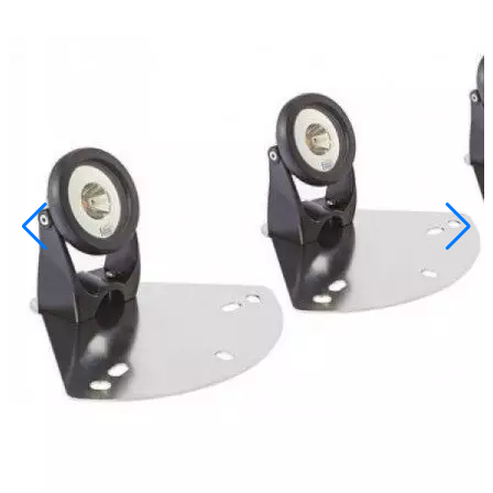
info@inoprom.ru
+7 (495) 374-90-93
Каталог
Шкафы управления
Готовые фонтаны
Фонтанные насадки
Подводные светильники
Закладные детали
Насосы
Системы фильтрации
Электрооборудование
Плавающие фонтаны
Пешеходные модули
Корзина
Каталог