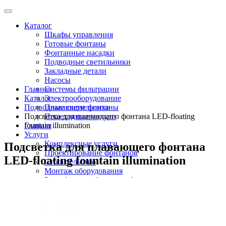
Каталог
Шкафы управления
Готовые фонтаны
Фонтанные насадки
Подводные светильники
Закладные детали
Насосы
Главная
Системы фильтрации
Каталог
Электрооборудование
Подводные светильники
Плавающие фонтаны
Подсветка для плавающего фонтана LED-floating
Пешеходные модули
Главная
fountain illumination
Услуги
Комплексные услуги
Подсветка для плавающего фонтана
Проектирование фонтанов
LED-floating fountain illumination
Строительство
Монтаж оборудования
Разработка и сборка шкафов управления
фонтанами
О компании
Новости
Доставка \ Оплата
Контакты