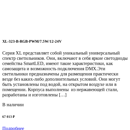
У
и
в
с
о
и
XL-323-B-RGB-PWM/7.5W/12-24V
с
Серия XL представляет собой уникальный универсальный
спектр светильников. Они, включают в себя яркие светодиоды
семейства SmartLED, имеют такие характеристики, как
самозащита и возможность подключения DMX.Эти
1
светильники предназначены для размещения практически
везде без каких-либо дополнительных условий. Они могут
быть установлены под водой, на открытом воздухе или в
помещении. Корпуса выполнены из нержавеющей стали,
разработаны и изготовлены […]
В наличии
67 013 ₽
Подробнее