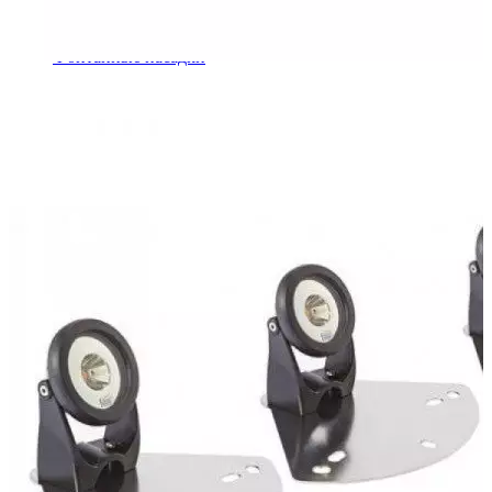
Шкафы управления
Готовые фонтаны
Фонтанные насадки
Подводные светильники
Закладные детали
Насосы
Системы фильтрации
Электрооборудование
Плавающие фонтаны
Пешеходные модули
Корзина