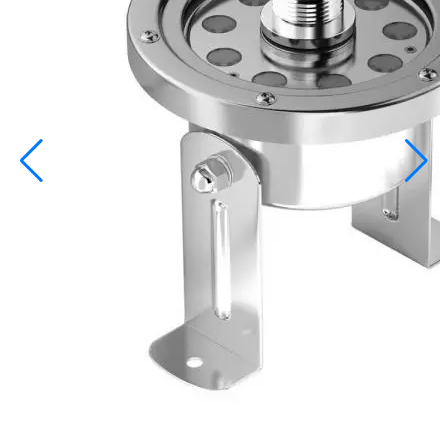
info@inoprom.ru
+7 (495) 374-90-93
Каталог
Шкафы управления
Готовые фонтаны
Фонтанные насадки
Подводные светильники
Закладные детали
Насосы
Системы фильтрации
Электрооборудование
Плавающие фонтаны
Пешеходные модули
Корзина
Каталог