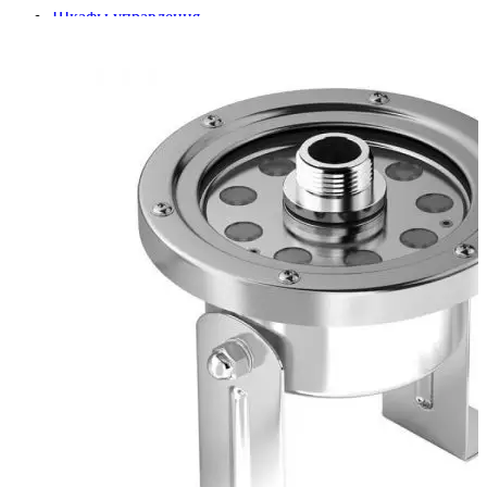
Шкафы управления
Готовые фонтаны
Фонтанные насадки
Подводные светильники
Закладные детали
Насосы
Системы фильтрации
Электрооборудование
Плавающие фонтаны
Пешеходные модули
Корзина