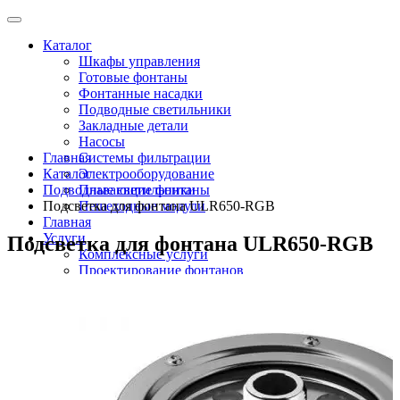
Каталог
Шкафы управления
Готовые фонтаны
Фонтанные насадки
Подводные светильники
Закладные детали
Насосы
Главная
Системы фильтрации
Каталог
Электрооборудование
Подводные светильники
Плавающие фонтаны
Подсветка для фонтана ULR650-RGB
Пешеходные модули
Главная
Услуги
Подсветка для фонтана ULR650-RGB
Комплексные услуги
Проектирование фонтанов
Строительство
Монтаж оборудования
Разработка и сборка шкафов управления
фонтанами
О компании
Новости
Доставка \ Оплата
Контакты