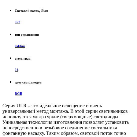
Световой поток, Люм
657
тип управления
led:bus
угол, град
24
цвет светодиодов
RGB
Серия ULR – это идеальное освещение и очень
универсальный метод монтажа. В этой серии светильников
используются ультра яркие (сверхмощные) светодиоды.
Уникальная технология изготовления позволяет установить
непосредственно в резьбовое соединение светильника
фонтанную насадку. Таким образом, световой поток точно