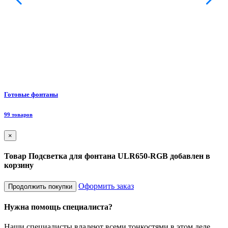
Ф
Готовые фонтаны
8
99 товаров
×
Товар Подсветка для фонтана ULR650-RGB добавлен в
корзину
Оформить заказ
Продолжить покупки
Нужна помощь специалиста?
Наши специалисты владеют всеми тонкостями в этом деле,