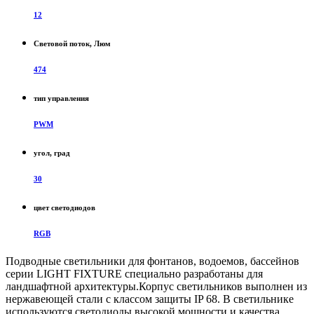
12
Световой поток, Люм
474
тип управления
PWM
угол, град
30
цвет светодиодов
RGB
Подводные светильники для фонтанов, водоемов, бассейнов
серии LIGHT FIXTURE специально разработаны для
ландшафтной архитектуры.Корпус светильников выполнен из
нержавеющей стали с классом защиты IP 68. В светильнике
используются светодиоды высокой мощности и качества