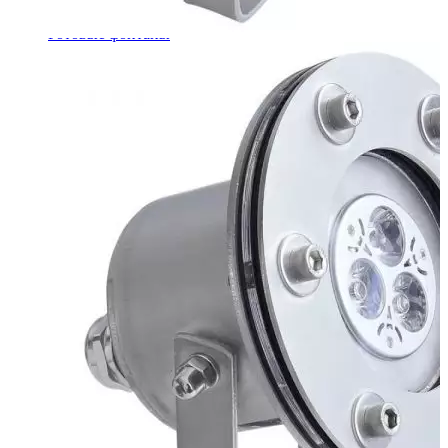
Шкафы управления
Готовые фонтаны
Фонтанные насадки
Подводные светильники
Закладные детали
Насосы
Системы фильтрации
Электрооборудование
Плавающие фонтаны
Пешеходные модули
Корзина