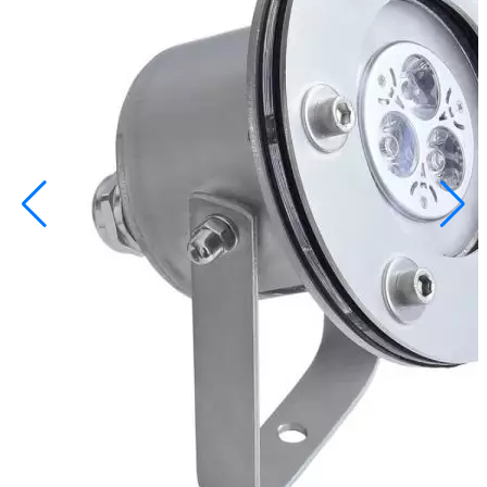
info@inoprom.ru
+7 (495) 374-90-93
Каталог
Шкафы управления
Готовые фонтаны
Фонтанные насадки
Подводные светильники
Закладные детали
Насосы
Системы фильтрации
Электрооборудование
Плавающие фонтаны
Пешеходные модули
Корзина
Каталог