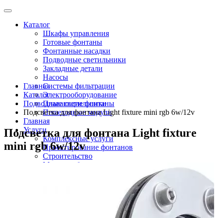
Каталог
Шкафы управления
Готовые фонтаны
Фонтанные насадки
Подводные светильники
Закладные детали
Насосы
Главная
Системы фильтрации
Каталог
Электрооборудование
Подводные светильники
Плавающие фонтаны
Подсветка для фонтана Light fixture mini rgb 6w/12v
Пешеходные модули
Главная
Услуги
Подсветка для фонтана Light fixture
Комплексные услуги
mini rgb 6w/12v
Проектирование фонтанов
Строительство
Монтаж оборудования
Разработка и сборка шкафов управления
фонтанами
О компании
Новости
Доставка \ Оплата
Контакты