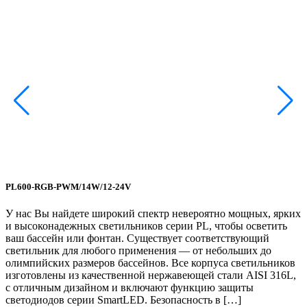
X
С
с
с
с
с
в
б
п
р
PL600-RGB-PWM/14W/12-24V
У нас Вы найдете широкий спектр невероятно мощных, ярких
и высоконадежных светильников серии PL, чтобы осветить
4
ваш бассейн или фонтан. Существует соответствующий
светильник для любого применения — от небольших до
олимпийских размеров бассейнов. Все корпуса светильников
изготовлены из качественной нержавеющей стали AISI 316L,
с отличным дизайном и включают функцию защиты
светодиодов серии SmartLED. Безопасность в […]