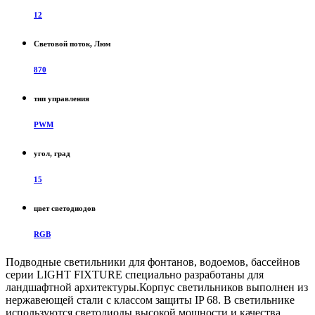
12
Световой поток, Люм
870
тип управления
PWM
угол, град
15
цвет светодиодов
RGB
Подводные светильники для фонтанов, водоемов, бассейнов
серии LIGHT FIXTURE специально разработаны для
ландшафтной архитектуры.Корпус светильников выполнен из
нержавеющей стали с классом защиты IP 68. В светильнике
используются светодиоды высокой мощности и качества