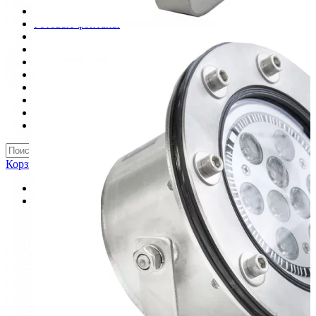
Шкафы управления
Готовые фонтаны
Фонтанные насадки
Подводные светильники
Закладные детали
Насосы
Системы фильтрации
Электрооборудование
Плавающие фонтаны
Пешеходные модули
Корзина