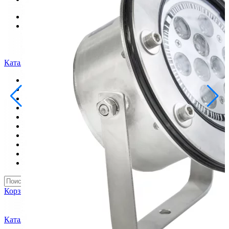
info@inoprom.ru
+7 (495) 374-90-93
Каталог
Шкафы управления
Готовые фонтаны
Фонтанные насадки
Подводные светильники
Закладные детали
Насосы
Системы фильтрации
Электрооборудование
Плавающие фонтаны
Пешеходные модули
Корзина
Каталог