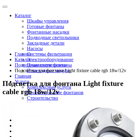
Каталог
Шкафы управления
Готовые фонтаны
Фонтанные насадки
Подводные светильники
Закладные детали
Насосы
Главная
Системы фильтрации
Каталог
Электрооборудование
Подводные светильники
Плавающие фонтаны
Подсветка для фонтана Light fixture cable rgb 18w/12v
Пешеходные модули
Главная
Услуги
Подсветка для фонтана Light fixture
Комплексные услуги
cable rgb 18w/12v
Проектирование фонтанов
Строительство
Монтаж оборудования
Разработка и сборка шкафов управления
фонтанами
О компании
Новости
Доставка \ Оплата
Контакты