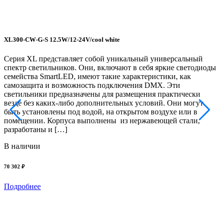
XL300-CW-G-S 12.5W/12-24V/cool white
Серия XL представляет собой уникальный универсальный
спектр светильников. Они, включают в себя яркие светодиоды
семейства SmartLED, имеют такие характеристики, как
самозащита и возможность подключения DMX. Эти
светильники предназначены для размещения практически
везде без каких-либо дополнительных условий. Они могут
быть установлены под водой, на открытом воздухе или в
помещении. Корпуса выполнены из нержавеющей стали,
разработаны и […]
P
В наличии
У
и
70 302 ₽
в
с
Подробнее
о
и
с