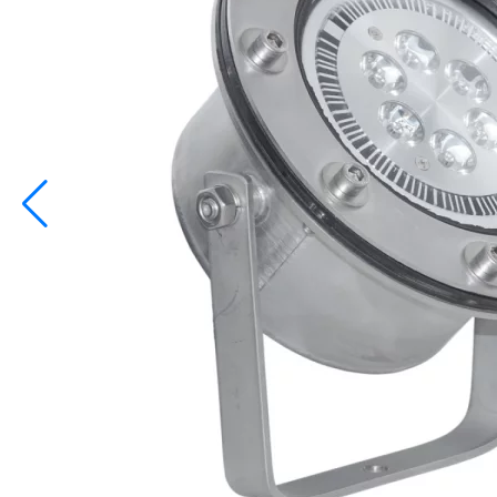
info@inoprom.ru
+7 (495) 374-90-93
Каталог
Шкафы управления
Готовые фонтаны
Фонтанные насадки
Подводные светильники
Закладные детали
Насосы
Системы фильтрации
Электрооборудование
Плавающие фонтаны
Пешеходные модули
Корзина