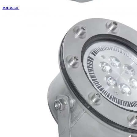
Каталог
Шкафы управления
Готовые фонтаны
Фонтанные насадки
Подводные светильники
Закладные детали
Насосы
Системы фильтрации
Электрооборудование
Плавающие фонтаны
Пешеходные модули
Корзина