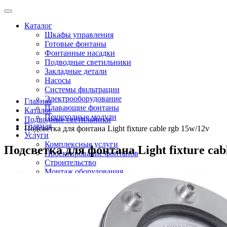
Каталог
Шкафы управления
Готовые фонтаны
Фонтанные насадки
Подводные светильники
Закладные детали
Насосы
Системы фильтрации
Электрооборудование
Главная
Плавающие фонтаны
Каталог
Пешеходные модули
Подводные светильники
Главная
Подсветка для фонтана Light fixture cable rgb 15w/12v
Услуги
Комплексные услуги
Подсветка для фонтана Light fixture cab
Проектирование фонтанов
Строительство
Монтаж оборудования
Разработка и сборка шкафов управления фонтанами
О компании
Новости
Доставка \ Оплата
Контакты