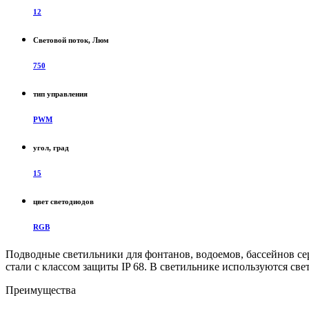
12
Световой поток, Люм
750
тип управления
PWM
угол, град
15
цвет светодиодов
RGB
Подводные светильники для фонтанов, водоемов, бассейнов 
стали с классом защиты IP 68. В светильнике используются св
Преимущества