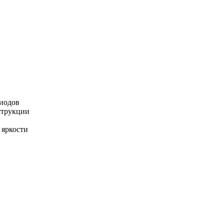
диодов
струкции
 яркости