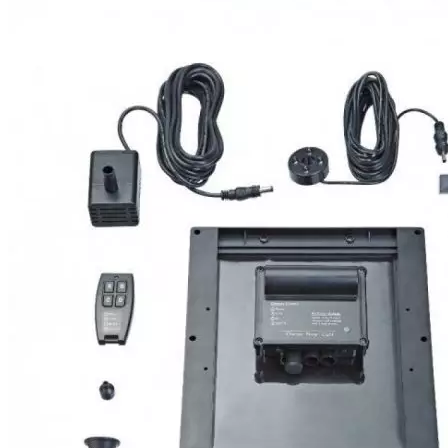
Каталог
Шкафы управления
Готовые фонтаны
Фонтанные насадки
Подводные светильники
Закладные детали
Насосы
Системы фильтрации
Электрооборудование
Плавающие фонтаны
Пешеходные модули
Корзина