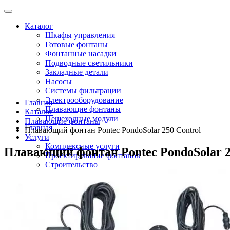
Каталог
Шкафы управления
Готовые фонтаны
Фонтанные насадки
Подводные светильники
Закладные детали
Насосы
Системы фильтрации
Электрооборудование
Главная
Плавающие фонтаны
Каталог
Пешеходные модули
Плавающие фонтаны
Главная
Плавающий фонтан Pontec PondoSolar 250 Control
Услуги
Комплексные услуги
Плавающий фонтан Pontec PondoSolar 2
Проектирование фонтанов
Строительство
Монтаж оборудования
Разработка и сборка шкафов управления фонтанами
О компании
Новости
Доставка \ Оплата
Контакты