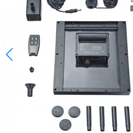
info@inoprom.ru
+7 (495) 374-90-93
Каталог
Шкафы управления
Готовые фонтаны
Фонтанные насадки
Подводные светильники
Закладные детали
Насосы
Системы фильтрации
Электрооборудование
Плавающие фонтаны
Пешеходные модули
Корзина