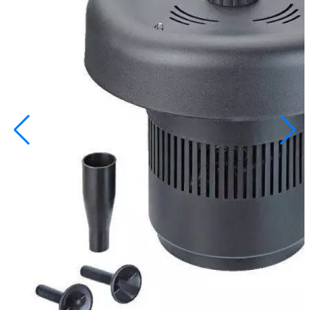
info@inoprom.ru
+7 (495) 374-90-93
Каталог
Шкафы управления
Готовые фонтаны
Фонтанные насадки
Подводные светильники
Закладные детали
Насосы
Системы фильтрации
Электрооборудование
Плавающие фонтаны
Пешеходные модули
Корзина
Каталог