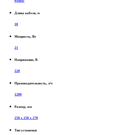
Pontec
Длина кабеля, м
10
Мощность, Вт
21
Напряжение, В
220
Производительность, л/ч
1200
Размер, мм
250 х 250 х 270
Тип установки