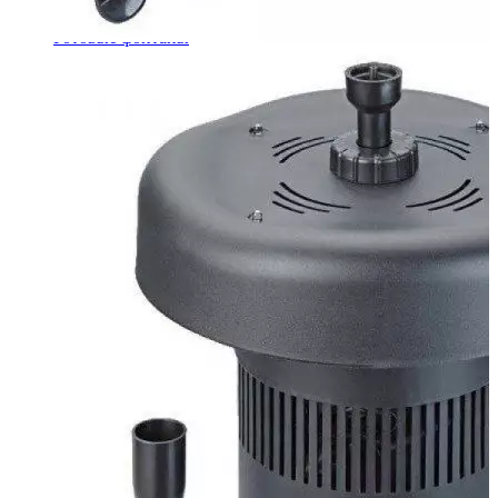
Шкафы управления
Готовые фонтаны
Фонтанные насадки
Подводные светильники
Закладные детали
Насосы
Системы фильтрации
Электрооборудование
Плавающие фонтаны
Пешеходные модули
Корзина