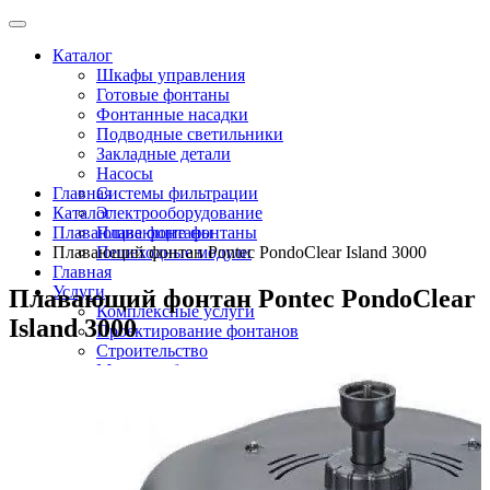
Каталог
Шкафы управления
Готовые фонтаны
Фонтанные насадки
Подводные светильники
Закладные детали
Насосы
Главная
Системы фильтрации
Каталог
Электрооборудование
Плавающие фонтаны
Плавающие фонтаны
Плавающий фонтан Pontec PondoClear Island 3000
Пешеходные модули
Главная
Услуги
Плавающий фонтан Pontec PondoClear
Комплексные услуги
Island 3000
Проектирование фонтанов
Строительство
Монтаж оборудования
Разработка и сборка шкафов управления
фонтанами
О компании
Новости
Доставка \ Оплата
Контакты