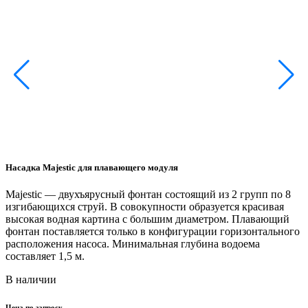
Насадка Majestic для плавающего модуля
Majestic — двухъярусный фонтан cостоящий из 2 групп по 8
изгибающихся струй. В совокупности образуется красивая
высокая водная картина с большим диаметром. Плавающий
фонтан поставляется только в конфигурации горизонтального
Н
расположения насоса. Минимальная глубина водоема
составляет 1,5 м.
Ф
В
В наличии
к
Цена по запросу