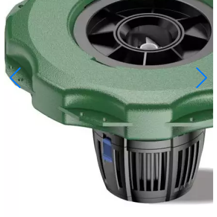
info@inoprom.ru
+7 (495) 374-90-93
Каталог
Шкафы управления
Готовые фонтаны
Фонтанные насадки
Подводные светильники
Закладные детали
Насосы
Системы фильтрации
Электрооборудование
Плавающие фонтаны
Пешеходные модули
Корзина
Каталог