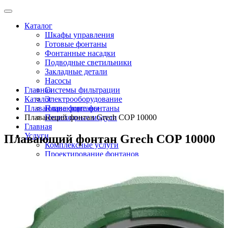
Каталог
Шкафы управления
Готовые фонтаны
Фонтанные насадки
Подводные светильники
Закладные детали
Насосы
Главная
Системы фильтрации
Каталог
Электрооборудование
Плавающие фонтаны
Плавающие фонтаны
Плавающий фонтан Grech COP 10000
Пешеходные модули
Главная
Услуги
Плавающий фонтан Grech COP 10000
Комплексные услуги
Проектирование фонтанов
Строительство
Монтаж оборудования
Разработка и сборка шкафов управления
фонтанами
О компании
Новости
Доставка \ Оплата
Контакты