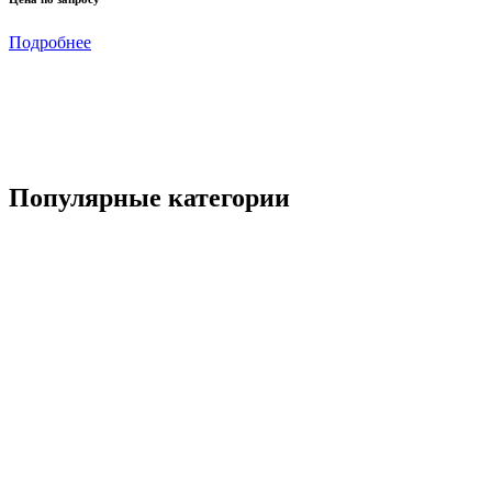
д
м
Подробнее
Ц
Популярные категории