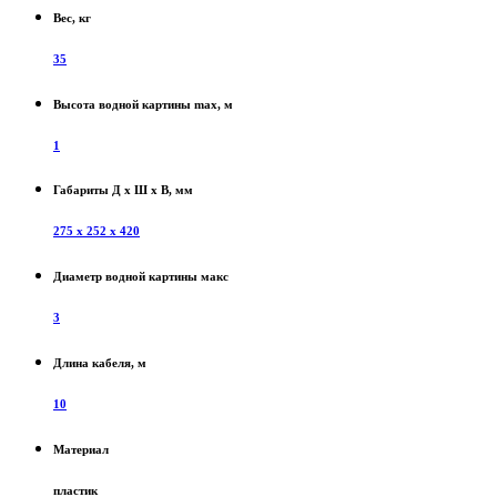
Вес, кг
35
Высота водной картины max, м
1
Габариты Д х Ш х В, мм
275 x 252 x 420
Диаметр водной картины макс
3
Длина кабеля, м
10
Материал
пластик