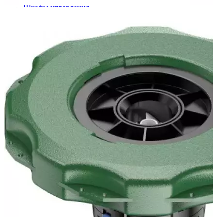
Шкафы управления
Готовые фонтаны
Фонтанные насадки
Подводные светильники
Закладные детали
Насосы
Системы фильтрации
Электрооборудование
Плавающие фонтаны
Пешеходные модули
Корзина