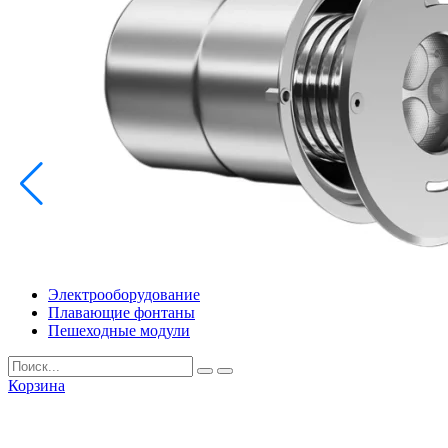
info@inoprom.ru
+7 (495) 374-90-93
Каталог
Шкафы управления
Готовые фонтаны
Фонтанные насадки
Подводные светильники
Закладные детали
Насосы
Системы фильтрации
Электрооборудование
Плавающие фонтаны
Пешеходные модули
Корзина