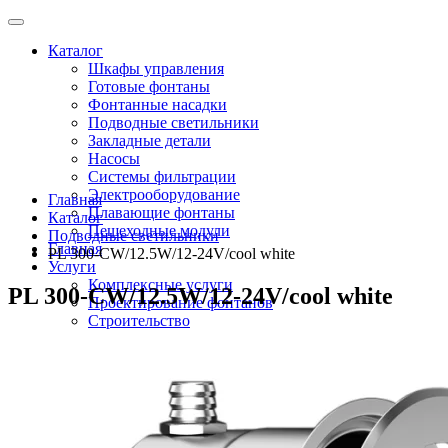
Каталог
Шкафы управления
Готовые фонтаны
Фонтанные насадки
Подводные светильники
Закладные детали
Насосы
Системы фильтрации
Электрооборудование
Главная
Плавающие фонтаны
Каталог
Пешеходные модули
Подводные светильники
Главная
PL 300-CW/12.5W/12-24V/cool white
Услуги
Комплексные услуги
PL 300-CW/12.5W/12-24V/cool white
Проектирование фонтанов
Строительство
Монтаж оборудования
Разработка и сборка шкафов управления фонтанами
О компании
Новости
Доставка \ Оплата
Контакты