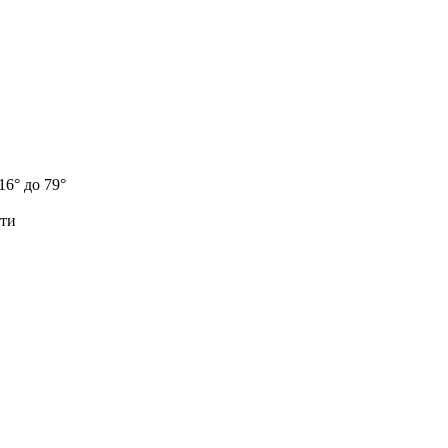
6° до 79°
сти