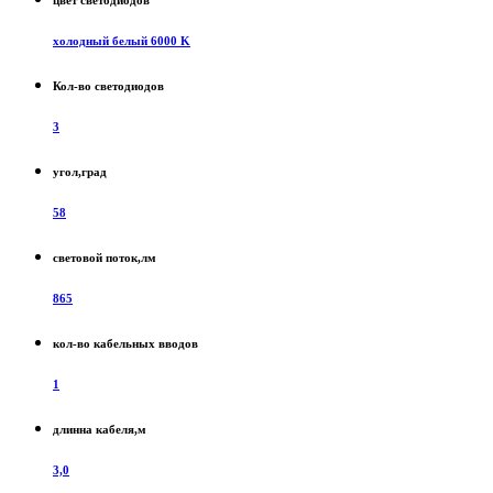
цвет светодиодов
холодный белый 6000 K
Кол-во светодиодов
3
угол,град
58
световой поток,лм
865
кол-во кабельных вводов
1
длинна кабеля,м
3,0