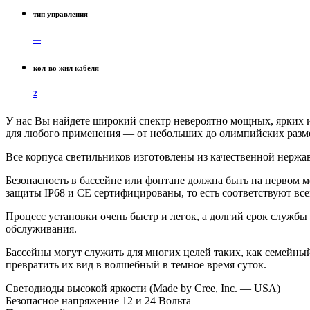
тип управления
—
кол-во жил кабеля
2
У нас Вы найдете широкий спектр невероятно мощных, ярких 
для любого применения — от небольших до олимпийских разме
Все корпуса светильников изготовлены из качественной нерж
Безопасность в бассейне или фонтане должна быть на первом м
защиты IP68 и CE сертифицированы, то есть соответствуют все
Процесс установки очень быстр и легок, а долгий срок служб
обслуживания.
Бассейны могут служить для многих целей таких, как семейны
превратить их вид в волшебный в темное время суток.
Светодиоды высокой яркости (Made by Cree, Inc. — USA)
Безопасное напряжение 12 и 24 Вольта