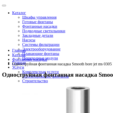
Каталог
Шкафы управления
Готовые фонтаны
Фонтанные насадки
Подводные светильники
Закладные детали
Насосы
Системы фильтрации
Электрооборудование
Главная
Плавающие фонтаны
Каталог
Пешеходные модули
Фонтанные насадки
Главная
Одноструйная фонтанная насадка Smooth bore jet ms 0305 
Услуги
Комплексные услуги
Одноструйная фонтанная насадка Smooth 
Проектирование фонтанов
Строительство
Монтаж оборудования
Разработка и сборка шкафов управления фонтанами
О компании
Новости
Доставка \ Оплата
Контакты