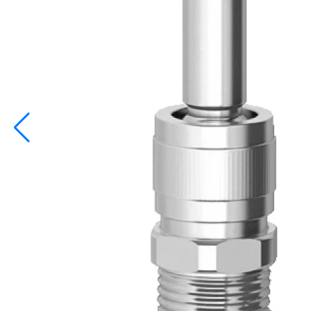
info@inoprom.ru
+7 (495) 374-90-93
Каталог
Шкафы управления
Готовые фонтаны
Фонтанные насадки
Подводные светильники
Закладные детали
Насосы
Системы фильтрации
Электрооборудование
Плавающие фонтаны
Пешеходные модули
Корзина