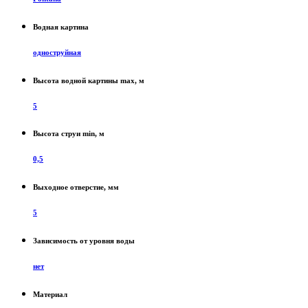
Водная картина
одноструйная
Высота водной картины max, м
5
Высота струи min, м
0,5
Выходное отверстие, мм
5
Зависимость от уровня воды
нет
Материал