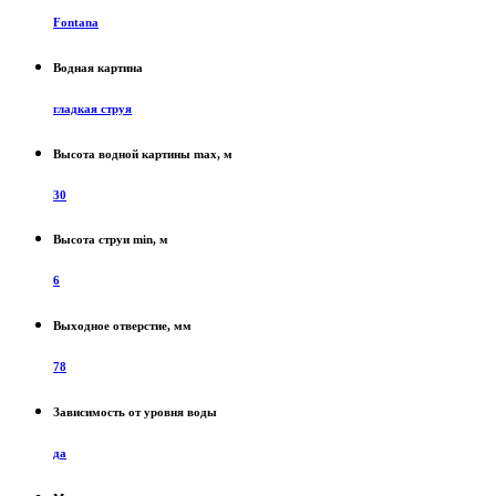
Fontana
Водная картина
гладкая струя
Высота водной картины max, м
30
Высота струи min, м
6
Выходное отверстие, мм
78
Зависимость от уровня воды
да