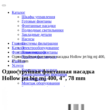
Каталог
Шкафы управления
Готовые фонтаны
Фонтанные насадки
Подводные светильники
Закладные детали
Насосы
Главная
Системы фильтрации
Каталог
Электрооборудование
Фонтанные насадки
Плавающие фонтаны
Одноструйная фонтанная насадка Hollow jet big mj 400,
Пешеходные модули
Главная
4″, 78 mm
Услуги
Комплексные услуги
Одноструйная фонтанная насадка
Проектирование фонтанов
Hollow jet big mj 400, 4″, 78 mm
Строительство
Монтаж оборудования
Разработка и сборка шкафов управления
фонтанами
О компании
Новости
Доставка \ Оплата
Контакты