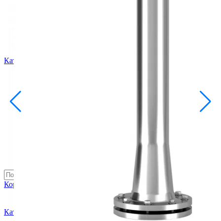
info@inoprom.ru
+7 (495) 374-90-93
Каталог
Шкафы управления
Готовые фонтаны
Фонтанные насадки
Подводные светильники
Закладные детали
Насосы
Системы фильтрации
Электрооборудование
Плавающие фонтаны
Пешеходные модули
Корзина
Каталог