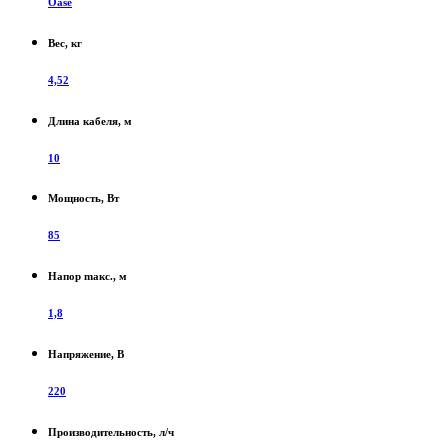
Oase
Вес, кг
4,52
Длина кабеля, м
10
Мощность, Вт
85
Напор maкс., м
1,8
Напряжение, В
220
Производительность, л/ч