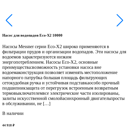
Насос для водопадов Eco-X2 10000
Н
Насосы Messner серии Eco-X2 широко применяются в
Н
фильтрации прудов и организации водопадов. Эти насосы для
о
водоемов характеризуются низким
п
энергопотреблением. Насосы Eco-X2, основные
н
преимущества:возможность установки насоса вне
п
водоемаконструкция позволяет изменять местоположение
в
напорного патрубка большая площадь фильтрующих
и
сетокудобная ручка и устойчивая подставкаособо прочный
д
подшипникзащита от перегрузок встроенным возвратным
термовыключателемвсе электрические части изолированы,
залиты искусственной смолойасинхронный двигательпросты
в обслуживании, не […]
7
В наличии
44 918 ₽