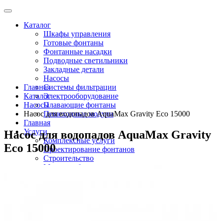
Каталог
Шкафы управления
Готовые фонтаны
Фонтанные насадки
Подводные светильники
Закладные детали
Насосы
Главная
Системы фильтрации
Каталог
Электрооборудование
Насосы
Плавающие фонтаны
Насос для водопадов AquaMax Gravity Eco 15000
Пешеходные модули
Главная
Услуги
Насос для водопадов AquaMax Gravity
Комплексные услуги
Eco 15000
Проектирование фонтанов
Строительство
Монтаж оборудования
Разработка и сборка шкафов управления
фонтанами
О компании
Новости
Доставка \ Оплата
Контакты