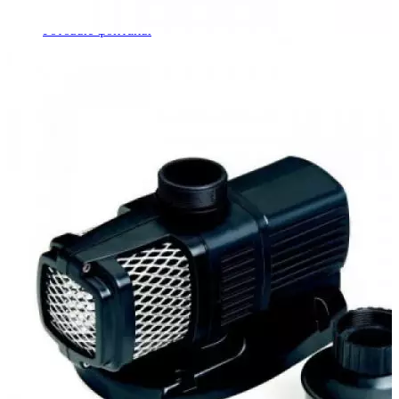
Шкафы управления
Готовые фонтаны
Фонтанные насадки
Подводные светильники
Закладные детали
Насосы
Системы фильтрации
Электрооборудование
Плавающие фонтаны
Пешеходные модули
Корзина