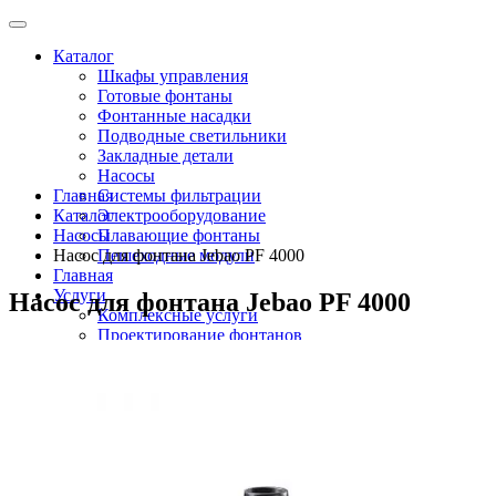
Каталог
Шкафы управления
Готовые фонтаны
Фонтанные насадки
Подводные светильники
Закладные детали
Насосы
Главная
Системы фильтрации
Каталог
Электрооборудование
Насосы
Плавающие фонтаны
Насос для фонтана Jebao PF 4000
Пешеходные модули
Главная
Услуги
Насос для фонтана Jebao PF 4000
Комплексные услуги
Проектирование фонтанов
Строительство
Монтаж оборудования
Разработка и сборка шкафов управления
фонтанами
О компании
Новости
Доставка \ Оплата
Контакты