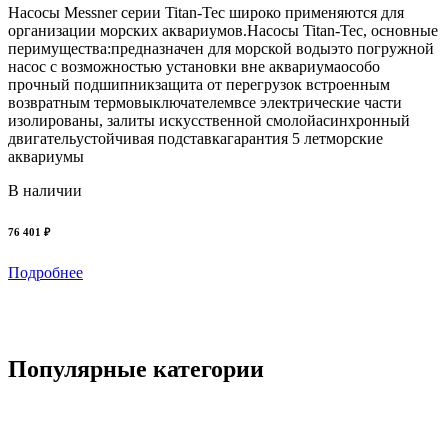
Насосы Messner серии Titan-Tec широко применяются для
Н
организации морских аквариумов.Насосы Titan-Tec, основные
ф
перимущества:предназначен для морской водыэто погружной
в
насос с возможностью установки вне аквариумаособо
э
прочный подшипникзащита от перегрузок встроенным
п
возвратным термовыключателемвсе электрические части
в
изолированы, залиты искусственной смолойасинхронный
н
двигательустойчивая подставкагарантия 5 летморские
с
аквариумы
п
т
В наличии
з
в
76 401 ₽
Подробнее
7
Популярные категории