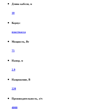
Длина кабеля, м
10
Корпус
пластмасса
Мощность, Вт
75
Напор, м
2.9
Напряжение, В
220
Производительность, л/ч
4000