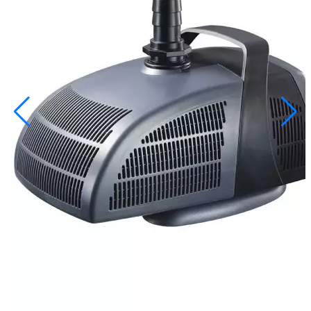
info@inoprom.ru
+7 (495) 374-90-93
Каталог
Шкафы управления
Готовые фонтаны
Фонтанные насадки
Подводные светильники
Закладные детали
Насосы
Системы фильтрации
Электрооборудование
Плавающие фонтаны
Пешеходные модули
Корзина
Каталог