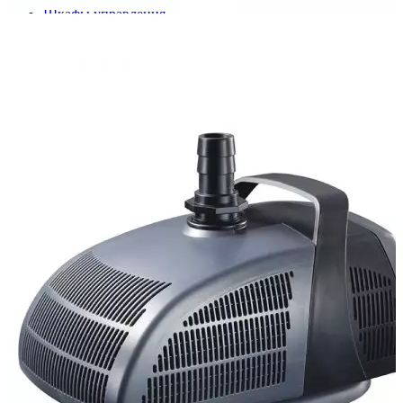
Шкафы управления
Готовые фонтаны
Фонтанные насадки
Подводные светильники
Закладные детали
Насосы
Системы фильтрации
Электрооборудование
Плавающие фонтаны
Пешеходные модули
Корзина