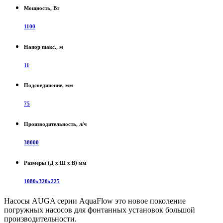
Мощность, Вт
1100
Напор maкс., м
11
Подсоединение, мм
75
Производительность, л/ч
38000
Размеры (Д х Ш х В) мм
1080x320x225
Насосы AUGA серии AquaFlow это новое поколение
погружных насосов для фонтанных установок большой
производительности.