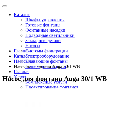
Каталог
Шкафы управления
Готовые фонтаны
Фонтанные насадки
Подводные светильники
Закладные детали
Насосы
Главная
Системы фильтрации
Каталог
Электрооборудование
Насосы
Плавающие фонтаны
Насос для фонтана Аuga 30/1 WB
Пешеходные модули
Главная
Услуги
Насос для фонтана Аuga 30/1 WB
Комплексные услуги
Проектирование фонтанов
Строительство
Монтаж оборудования
Разработка и сборка шкафов управления
фонтанами
О компании
Новости
Доставка \ Оплата
Контакты