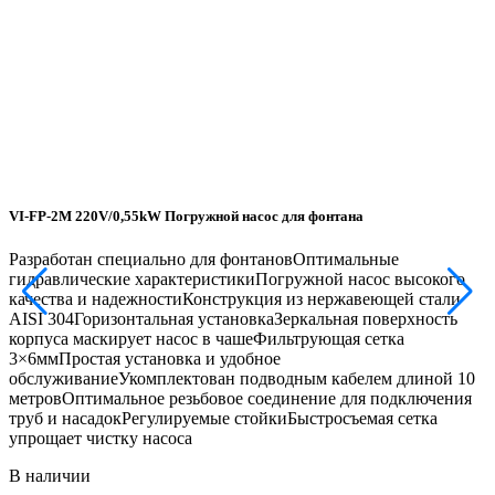
VI-FP-2M 220V/0,55kW Погружной насос для фонтана
F
Разработан специально для фонтановОптимальные
Р
гидравлические характеристикиПогружной насос высокого
г
качества и надежностиКонструкция из нержавеющей стали
к
AISI 304Горизонтальная установкаЗеркальная поверхность
A
корпуса маскирует насос в чашеФильтрующая сетка
к
3×6ммПростая установка и удобное
3
обслуживаниеУкомплектован подводным кабелем длиной 10
о
метровОптимальное резьбовое соединение для подключения
м
труб и насадокРегулируемые стойкиБыстросъемая сетка
т
упрощает чистку насоса
у
В наличии