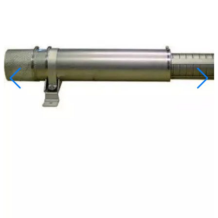
info@inoprom.ru
+7 (495) 374-90-93
Каталог
Шкафы управления
Готовые фонтаны
Фонтанные насадки
Подводные светильники
Закладные детали
Насосы
Системы фильтрации
Электрооборудование
Плавающие фонтаны
Пешеходные модули
Корзина
Каталог