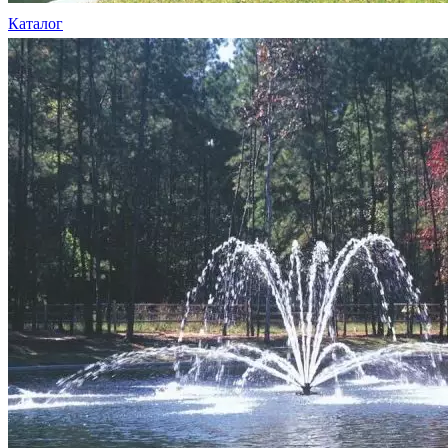
Каталог
Шкафы управления
Готовые фонтаны
Фонтанные насадки
Подводные светильники
Закладные детали
Насосы
Системы фильтрации
Электрооборудование
Плавающие фонтаны
Пешеходные модули
Корзина