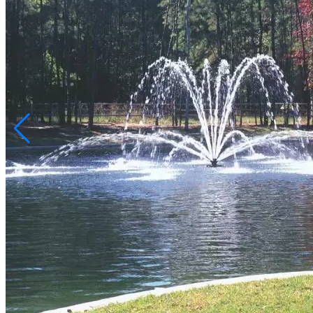
info@inoprom.ru
+7 (495) 374-90-93
Каталог
Шкафы управления
Готовые фонтаны
Фонтанные насадки
Подводные светильники
Закладные детали
Насосы
Системы фильтрации
Электрооборудование
Плавающие фонтаны
Пешеходные модули
Корзина