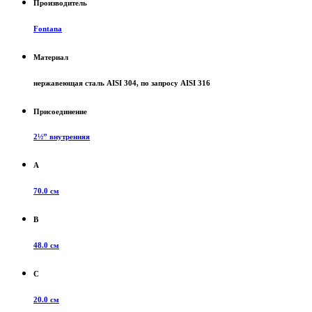
Производитель
Fontana
Материал
нержавеющая сталь AISI 304, по запросу AISI 316
Присоединение
2½” внутренняя
A
70.0 см
B
48.0 см
C
20.0 см