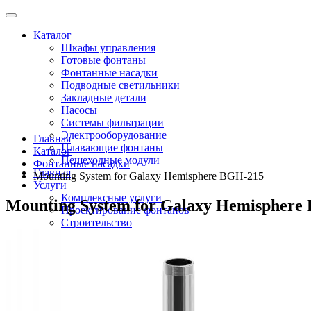
Каталог
Шкафы управления
Готовые фонтаны
Фонтанные насадки
Подводные светильники
Закладные детали
Насосы
Системы фильтрации
Электрооборудование
Главная
Плавающие фонтаны
Каталог
Пешеходные модули
Фонтанные насадки
Главная
Mounting System for Galaxy Hemisphere BGH-215
Услуги
Комплексные услуги
Mounting System for Galaxy Hemisphere
Проектирование фонтанов
Строительство
Монтаж оборудования
Разработка и сборка шкафов управления фонтанами
О компании
Новости
Доставка \ Оплата
Контакты