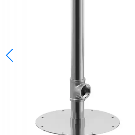
info@inoprom.ru
+7 (495) 374-90-93
Каталог
Шкафы управления
Готовые фонтаны
Фонтанные насадки
Подводные светильники
Закладные детали
Насосы
Системы фильтрации
Электрооборудование
Плавающие фонтаны
Пешеходные модули
Корзина