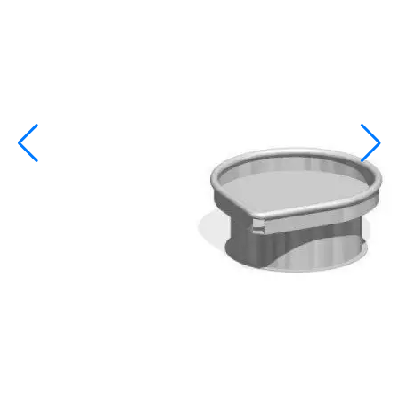
info@inoprom.ru
+7 (495) 374-90-93
Каталог
Шкафы управления
Готовые фонтаны
Фонтанные насадки
Подводные светильники
Закладные детали
Насосы
Системы фильтрации
Электрооборудование
Плавающие фонтаны
Пешеходные модули
Корзина
Каталог