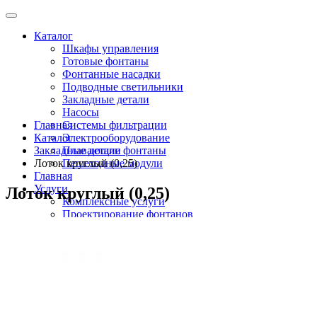
Каталог
Шкафы управления
Готовые фонтаны
Фонтанные насадки
Подводные светильники
Закладные детали
Насосы
Главная
Системы фильтрации
Каталог
Электрооборудование
Закладные детали
Плавающие фонтаны
Лоток круглый (0,25)
Пешеходные модули
Главная
Услуги
Лоток круглый (0,25)
Комплексные услуги
Проектирование фонтанов
Строительство
Монтаж оборудования
Разработка и сборка шкафов управления
фонтанами
О компании
Новости
Доставка \ Оплата
Контакты