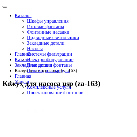
Каталог
Шкафы управления
Готовые фонтаны
Фонтанные насадки
Подводные светильники
Закладные детали
Насосы
Главная
Системы фильтрации
Каталог
Электрооборудование
Закладные детали
Плавающие фонтаны
Кожух для насоса usp (za-163)
Пешеходные модули
Главная
Услуги
Кожух для насоса usp (za-163)
Комплексные услуги
Проектирование фонтанов
Строительство
Монтаж оборудования
Разработка и сборка шкафов управления
фонтанами
О компании
Новости
Доставка \ Оплата
Контакты