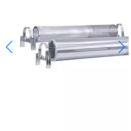
info@inoprom.ru
+7 (495) 374-90-93
Каталог
Шкафы управления
Готовые фонтаны
Фонтанные насадки
Подводные светильники
Закладные детали
Насосы
Системы фильтрации
Электрооборудование
Плавающие фонтаны
Пешеходные модули
Корзина
Каталог