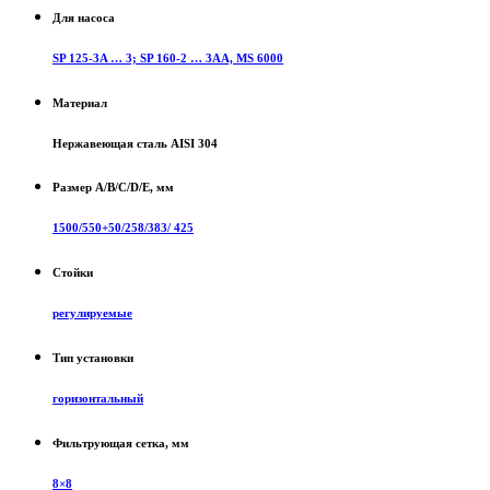
Для насоса
SP 125-3A … 3; SP 160-2 … 3AA, MS 6000
Материал
Нержавеющая сталь AISI 304
Размер A/B/C/D/E, мм
1500/550+50/258/383/ 425
Стойки
регулируемые
Тип установки
горизонтальный
Фильтрующая сетка, мм
8×8