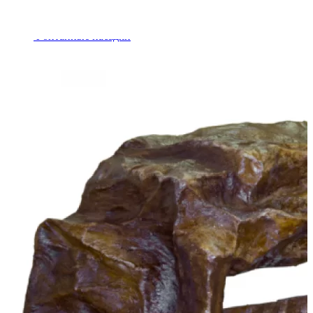
Шкафы управления
Готовые фонтаны
Фонтанные насадки
Подводные светильники
Закладные детали
Насосы
Системы фильтрации
Электрооборудование
Плавающие фонтаны
Пешеходные модули
Корзина