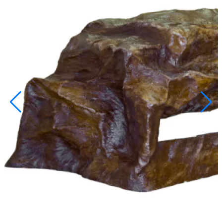
info@inoprom.ru
+7 (495) 374-90-93
Каталог
Шкафы управления
Готовые фонтаны
Фонтанные насадки
Подводные светильники
Закладные детали
Насосы
Системы фильтрации
Электрооборудование
Плавающие фонтаны
Пешеходные модули
Корзина
Каталог