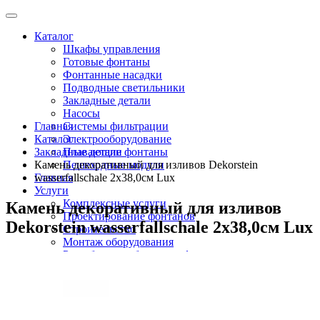
Каталог
Шкафы управления
Готовые фонтаны
Фонтанные насадки
Подводные светильники
Закладные детали
Насосы
Главная
Системы фильтрации
Каталог
Электрооборудование
Закладные детали
Плавающие фонтаны
Камень декоративный для изливов Dekorstein
Пешеходные модули
Главная
wasserfallschale 2х38,0см Lux
Услуги
Комплексные услуги
Камень декоративный для изливов
Проектирование фонтанов
Dekorstein wasserfallschale 2х38,0см Lux
Строительство
Монтаж оборудования
Разработка и сборка шкафов управления
фонтанами
О компании
Новости
Доставка \ Оплата
Контакты