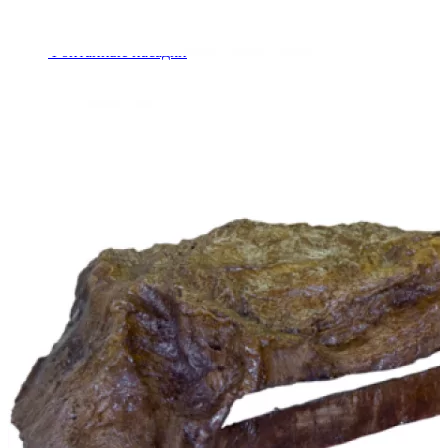
Шкафы управления
Готовые фонтаны
Фонтанные насадки
Подводные светильники
Закладные детали
Насосы
Системы фильтрации
Электрооборудование
Плавающие фонтаны
Пешеходные модули
Корзина