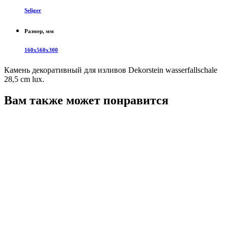
Seliger
Размер, мм
160х560х300
Камень декоративный для изливов Dekorstein wasserfallschale
28,5 cm lux.
Вам также может понравится
П
2