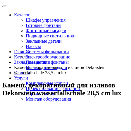
Каталог
Шкафы управления
Готовые фонтаны
Фонтанные насадки
Подводные светильники
Закладные детали
Насосы
Главная
Системы фильтрации
Каталог
Электрооборудование
Закладные детали
Плавающие фонтаны
Камень декоративный для изливов Dekorstein
Пешеходные модули
Главная
wasserfallschale 28,5 cm lux
Услуги
Комплексные услуги
Камень декоративный для изливов
Проектирование фонтанов
Dekorstein wasserfallschale 28,5 cm lux
Строительство
Монтаж оборудования
Разработка и сборка шкафов управления
фонтанами
О компании
Новости
Доставка \ Оплата
Контакты