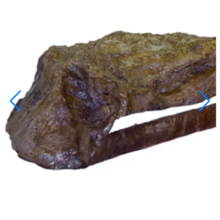
info@inoprom.ru
+7 (495) 374-90-93
Каталог
Шкафы управления
Готовые фонтаны
Фонтанные насадки
Подводные светильники
Закладные детали
Насосы
Системы фильтрации
Электрооборудование
Плавающие фонтаны
Пешеходные модули
Корзина
Каталог