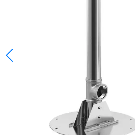
info@inoprom.ru
+7 (495) 374-90-93
Каталог
Шкафы управления
Готовые фонтаны
Фонтанные насадки
Подводные светильники
Закладные детали
Насосы
Системы фильтрации
Электрооборудование
Плавающие фонтаны
Пешеходные модули
Корзина