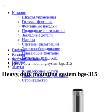
Каталог
Шкафы управления
Готовые фонтаны
Фонтанные насадки
Подводные светильники
Закладные детали
Насосы
Системы фильтрации
Электрооборудование
Главная
Плавающие фонтаны
Каталог
Пешеходные модули
Фонтанные насадки
Главная
Heavy duty mounting system bgs-315
Услуги
Комплексные услуги
Heavy duty mounting system bgs-315
Проектирование фонтанов
Строительство
Монтаж оборудования
Разработка и сборка шкафов управления фонтанами
О компании
Новости
Доставка \ Оплата
Контакты