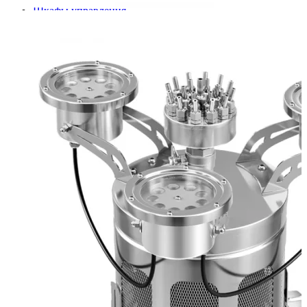
Шкафы управления
Готовые фонтаны
Фонтанные насадки
Подводные светильники
Закладные детали
Насосы
Системы фильтрации
Электрооборудование
Плавающие фонтаны
Пешеходные модули
Корзина