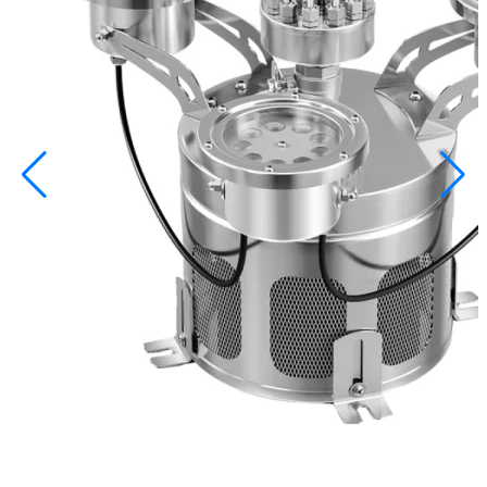
info@inoprom.ru
+7 (495) 374-90-93
Каталог
Шкафы управления
Готовые фонтаны
Фонтанные насадки
Подводные светильники
Закладные детали
Насосы
Системы фильтрации
Электрооборудование
Плавающие фонтаны
Пешеходные модули
Корзина
Каталог