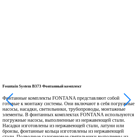
Fountain System B373 Фонтанный комплект
F
Фонтанные комплекты FONTANA представляют собой
готовые к монтажу системы. Они включают в себя погружные
г
насосы, насадки, светильники, трубопроводы, монтажные
н
элементы. В фонтанных комплектах FONTANA используются
погружные насосы, выполненные из нержавеющей стали.
п
Насадки изготовлены из нержавеющей стали, латуни или
Н
бронзы, фонтанные кольца изготовлены из нержавеющей
б
стали. Подводные галогеновые светильники выполнены из