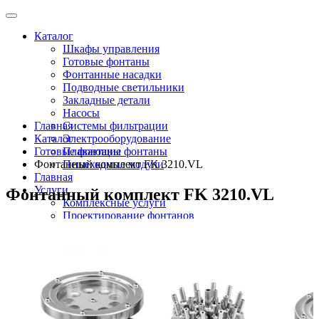
Каталог
Шкафы управления
Готовые фонтаны
Фонтанные насадки
Подводные светильники
Закладные детали
Насосы
Главная
Системы фильтрации
Каталог
Электрооборудование
Готовые фонтаны
Плавающие фонтаны
Фонтанный комплект FK 3210.VL
Пешеходные модули
Главная
Услуги
Фонтанный комплект FK 3210.VL
Комплексные услуги
Проектирование фонтанов
Строительство
Монтаж оборудования
Разработка и сборка шкафов управления
фонтанами
О компании
Новости
Доставка \ Оплата
Контакты