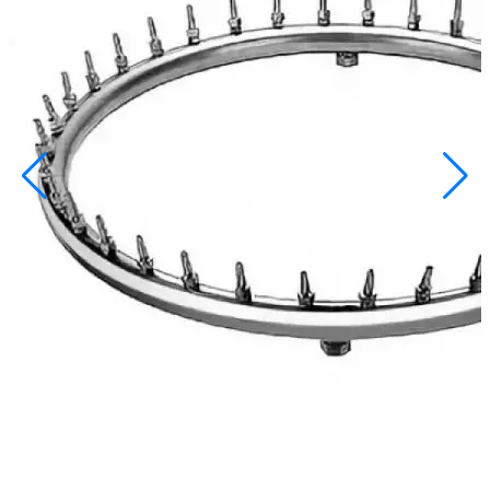
info@inoprom.ru
+7 (495) 374-90-93
Каталог
Шкафы управления
Готовые фонтаны
Фонтанные насадки
Подводные светильники
Закладные детали
Насосы
Системы фильтрации
Электрооборудование
Плавающие фонтаны
Пешеходные модули
Корзина
Каталог