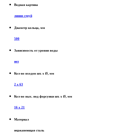
Водная картина
линия струй
Диаметр кольца, мм
500
Зависимость от уровня воды
нет
Кол-во входов шт. x Ø, мм
2 х 63
Кол-во вых. под форсунки шт. x Ø, мм
16 х 21
Материал
нержавеющая сталь