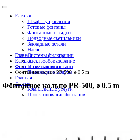
Каталог
Шкафы управления
Готовые фонтаны
Фонтанные насадки
Подводные светильники
Закладные детали
Насосы
Главная
Системы фильтрации
Каталог
Электрооборудование
Фонтанные насадки
Плавающие фонтаны
Фонтанное кольцо PR-500, ø 0.5 m
Пешеходные модули
Главная
Услуги
Фонтанное кольцо PR-500, ø 0.5 m
Комплексные услуги
Проектирование фонтанов
Строительство
Монтаж оборудования
Разработка и сборка шкафов управления
фонтанами
О компании
Новости
Доставка \ Оплата
Контакты