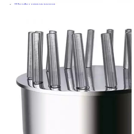
Шкафы управления
Готовые фонтаны
Фонтанные насадки
Подводные светильники
Закладные детали
Насосы
Системы фильтрации
Электрооборудование
Плавающие фонтаны
Пешеходные модули
Корзина