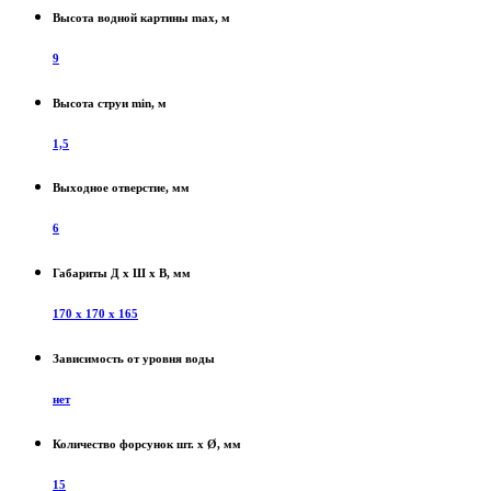
Высота водной картины max, м
9
Высота струи min, м
1,5
Выходное отверстие, мм
6
Габариты Д х Ш х В, мм
170 х 170 х 165
Зависимость от уровня воды
нет
Количество форсунок шт. x Ø, мм
15