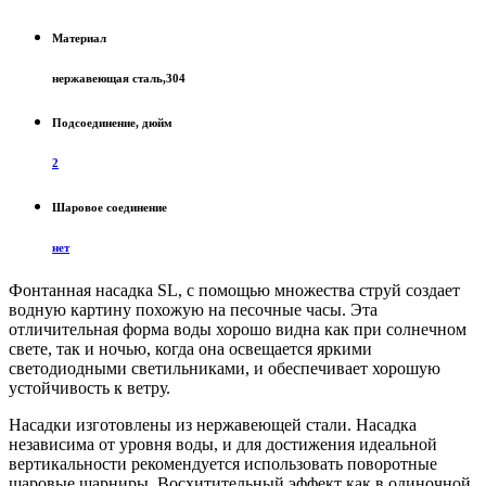
Материал
нержавеющая сталь,304
Подсоединение, дюйм
2
Шаровое соединение
нет
Фонтанная насадка SL, с помощью множества струй создает
водную картину похожую на песочные часы. Эта
отличительная форма воды хорошо видна как при солнечном
свете, так и ночью, когда она освещается яркими
светодиодными светильниками, и обеспечивает хорошую
устойчивость к ветру.
Насадки изготовлены из нержавеющей стали. Насадка
независима от уровня воды, и для достижения идеальной
вертикальности рекомендуется использовать поворотные
шаровые шарниры. Восхитительный эффект как в одиночной