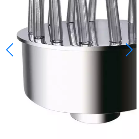
info@inoprom.ru
+7 (495) 374-90-93
Каталог
Шкафы управления
Готовые фонтаны
Фонтанные насадки
Подводные светильники
Закладные детали
Насосы
Системы фильтрации
Электрооборудование
Плавающие фонтаны
Пешеходные модули
Корзина
Каталог