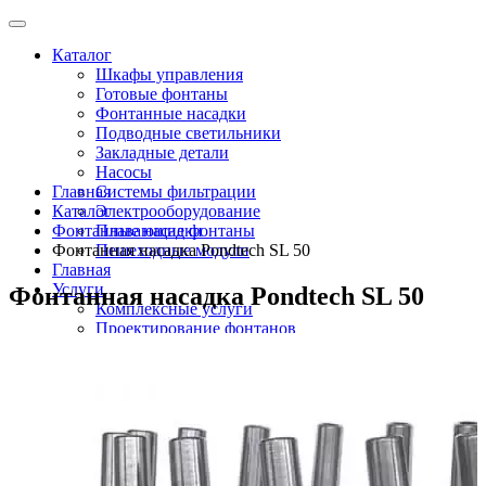
Каталог
Шкафы управления
Готовые фонтаны
Фонтанные насадки
Подводные светильники
Закладные детали
Насосы
Главная
Системы фильтрации
Каталог
Электрооборудование
Фонтанные насадки
Плавающие фонтаны
Фонтанная насадка Pondtech SL 50
Пешеходные модули
Главная
Услуги
Фонтанная насадка Pondtech SL 50
Комплексные услуги
Проектирование фонтанов
Строительство
Монтаж оборудования
Разработка и сборка шкафов управления
фонтанами
О компании
Новости
Доставка \ Оплата
Контакты