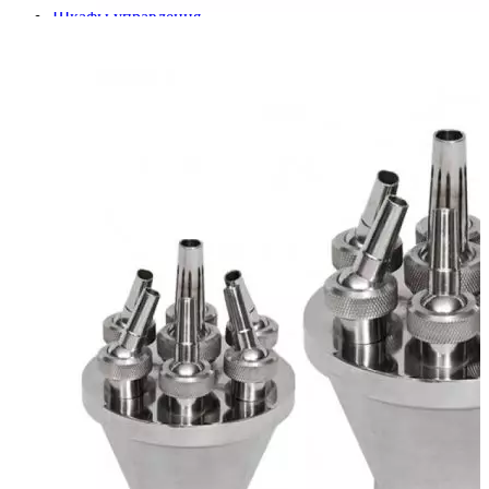
Шкафы управления
Готовые фонтаны
Фонтанные насадки
Подводные светильники
Закладные детали
Насосы
Системы фильтрации
Электрооборудование
Плавающие фонтаны
Пешеходные модули
Корзина