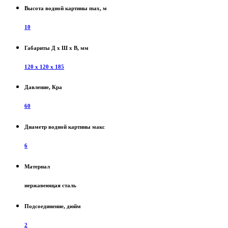
Высота водной картины max, м
10
Габариты Д х Ш х В, мм
120 х 120 х 185
Давление, Кра
60
Диаметр водной картины макс
6
Материал
нержавеющая сталь
Подсоединение, дюйм
2