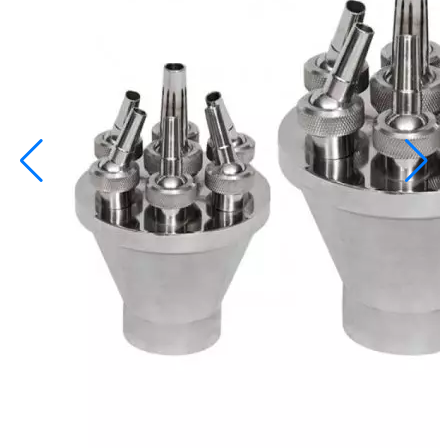
info@inoprom.ru
+7 (495) 374-90-93
Каталог
Шкафы управления
Готовые фонтаны
Фонтанные насадки
Подводные светильники
Закладные детали
Насосы
Системы фильтрации
Электрооборудование
Плавающие фонтаны
Пешеходные модули
Корзина
Каталог