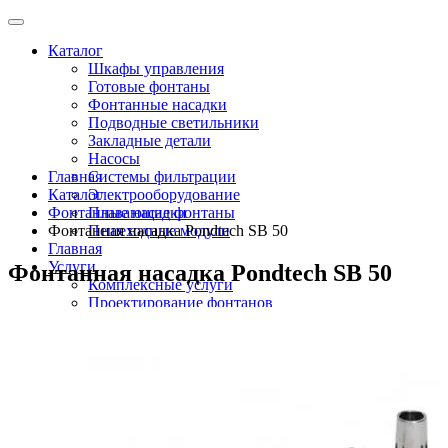
Каталог
Шкафы управления
Готовые фонтаны
Фонтанные насадки
Подводные светильники
Закладные детали
Насосы
Главная
Системы фильтрации
Каталог
Электрооборудование
Фонтанные насадки
Плавающие фонтаны
Фонтанная насадка Pondtech SB 50
Пешеходные модули
Главная
Услуги
Фонтанная насадка Pondtech SB 50
Комплексные услуги
Проектирование фонтанов
Строительство
Монтаж оборудования
Разработка и сборка шкафов управления
фонтанами
О компании
Новости
Доставка \ Оплата
Контакты